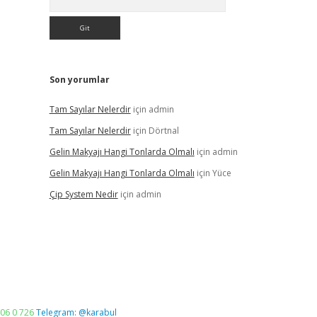
Son yorumlar
Tam Sayılar Nelerdir
için
admin
Tam Sayılar Nelerdir
için
Dörtnal
Gelin Makyajı Hangi Tonlarda Olmalı
için
admin
Gelin Makyajı Hangi Tonlarda Olmalı
için
Yüce
Çip System Nedir
için
admin
06 0 726
Telegram: @karabul