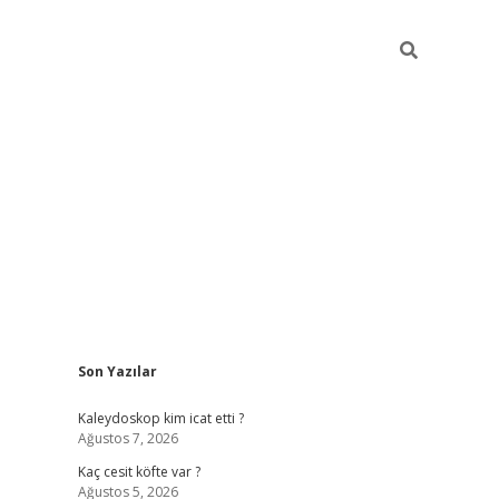
Sidebar
Son Yazılar
https://hiltonbet-giris.com/
betexper in
Kaleydoskop kim icat etti ?
Ağustos 7, 2026
Kaç cesit köfte var ?
Ağustos 5, 2026