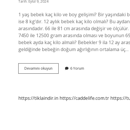
Tarih: Eylül 9, 2024
1 yaş bebek kaç kilo ve boy gelişimi? Bir yaşındaki 
ise 8 kg’dır. 12 aylık bebek kaç kilo olmalı? Bu ayda
arasındadır. 66 ile 81 cm arasında değişir ve ölçülür
7450 ile 12500 gram arasında olması ve boyunun 69 i
bebek ayda kaç kilo almalı? Bebekler 9 ila 12 ay ar
geldiğinde bebeğin doğum ağırlığının ortalama üç…
1
Devamını okuyun
6 Yorum
Yaşında
Bir
Bebek
Kaç
Kilo
https://tiklaindir.in
https://caddelife.com.tr
https://t
Olmalı