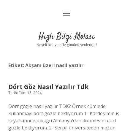
menüyü
Anasayfa
aç
Gizlilik Politikası
Hızlı Bilgi Molası
Yasal Uyarı
Neşeli hikayelerle gününü şenlendir!
Hakkımızda
Etiket:
Akşam üzeri nasıl yazılır
Dört Göz Nasıl Yazılır Tdk
Tarih: Ekim 15, 2024
Dört gözle nasıl yazılır TDK? Örnek cümlede
kullanmayı dört gözle bekliyorum 1- Kardeşimin iş
seyahatinde olduğu Almanya’dan dönmesini dört
gözle bekliyorum. 2- Serpil üniversiteden mezun