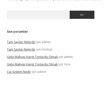
Arama
Son yorumlar
Tam Sayılar Nelerdir
için
admin
Tam Sayılar Nelerdir
için
Dörtnal
Gelin Makyajı Hangi Tonlarda Olmalı
için
admin
Gelin Makyajı Hangi Tonlarda Olmalı
için
Yüce
Çip System Nedir
için
admin
texper indir
elexbetgiris.org