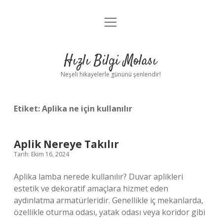
menüyü
Anasayfa
aç
Gizlilik Politikası
Hızlı Bilgi Molası
Yasal Uyarı
Neşeli hikayelerle gününü şenlendir!
Hakkımızda
Etiket:
Aplika ne için kullanılır
Aplik Nereye Takılır
Tarih: Ekim 16, 2024
Aplika lamba nerede kullanılır? Duvar aplikleri
estetik ve dekoratif amaçlara hizmet eden
aydınlatma armatürleridir. Genellikle iç mekanlarda,
özellikle oturma odası, yatak odası veya koridor gibi