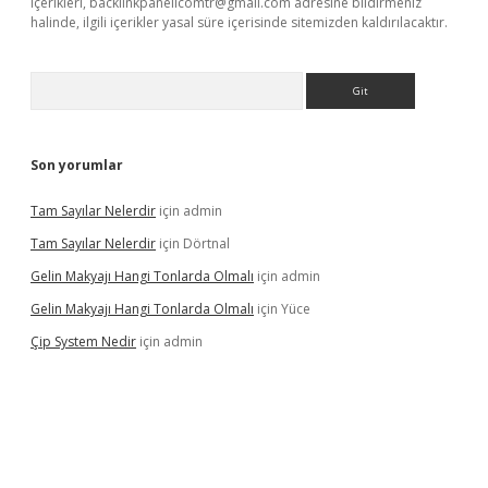
içerikleri,
backlinkpanelicomtr@gmail.com
adresine bildirmeniz
halinde, ilgili içerikler yasal süre içerisinde sitemizden kaldırılacaktır.
Arama
Son yorumlar
Tam Sayılar Nelerdir
için
admin
Tam Sayılar Nelerdir
için
Dörtnal
Gelin Makyajı Hangi Tonlarda Olmalı
için
admin
Gelin Makyajı Hangi Tonlarda Olmalı
için
Yüce
Çip System Nedir
için
admin