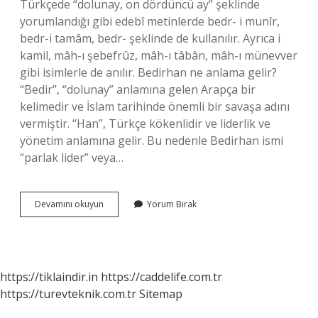
Türkçede “dolunay, on dördüncü ay” şeklinde
yorumlandığı gibi edebî metinlerde bedr- i munîr,
bedr-i tamâm, bedr- şeklinde de kullanılır. Ayrıca i
kamil, mâh-ı şebefrûz, mâh-ı tâbân, mâh-ı münevver
gibi isimlerle de anılır. Bedirhan ne anlama gelir?
“Bedir”, “dolunay” anlamına gelen Arapça bir
kelimedir ve İslam tarihinde önemli bir savaşa adını
vermiştir. “Han”, Türkçe kökenlidir ve liderlik ve
yönetim anlamına gelir. Bu nedenle Bedirhan ismi
“parlak lider” veya…
Bedir
Devamını okuyun
Yorum Bırak
Nedir
Ne
Anlama
Gelir
https://tiklaindir.in
https://caddelife.com.tr
https://turevteknik.com.tr
Sitemap