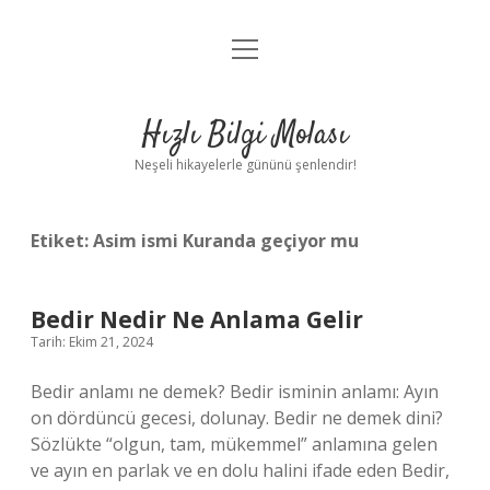
menüyü
Anasayfa
aç
Gizlilik Politikası
Hızlı Bilgi Molası
Yasal Uyarı
Neşeli hikayelerle gününü şenlendir!
Hakkımızda
Etiket:
Asim ismi Kuranda geçiyor mu
Bedir Nedir Ne Anlama Gelir
Tarih: Ekim 21, 2024
Bedir anlamı ne demek? Bedir isminin anlamı: Ayın
on dördüncü gecesi, dolunay. Bedir ne demek dini?
Sözlükte “olgun, tam, mükemmel” anlamına gelen
ve ayın en parlak ve en dolu halini ifade eden Bedir,