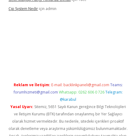
Çip System Nedir
için
admin
exper indir
elexbetgiris.org
Reklam ve İletişim:
E-mail:
backlinkpaneli@gmail.com
Teams:
forumhizmeti@gmail.com
Whatsapp: 0262 606 0 726
Telegram:
@karabul
Yasal Uyarı:
Sitemiz, 5651 Sayılı Kanun gereğince Bilgi Teknolojileri
ve İletişim Kurumu (BTK) tarafından onaylanmış bir Yer Sağlayıcı
olarak hizmet vermektedir. Bu nedenle, sitedeki içerikleri proaktif
olarak denetleme veya araştırma yükümlülüğümüz bulunmamaktadır.
Ancak, üyelerimiz yazdıkları içeriklerin sorumluluğunu taşımakta olup,