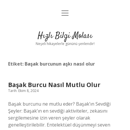
menüyü
Anasayfa
aç
Gizlilik Politikası
Hızlı Bilgi Molası
Yasal Uyarı
Neşeli hikayelerle gününü şenlendir!
Hakkımızda
Etiket:
Başak burcunun aşkı nasıl olur
Başak Burcu Nasıl Mutlu Olur
Tarih: Ekim 8, 2024
Başak burcunu ne mutlu eder? Başak’ın Sevdiği
Şeyler: Başak’ın en sevdiği aktiviteler, zekasını
sergilemesine izin veren şeyler olarak
genelleştirilebilir. Entelektüel düşünmeyi seven