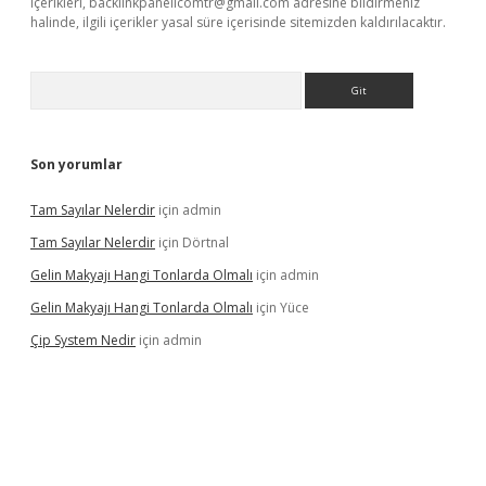
içerikleri,
backlinkpanelicomtr@gmail.com
adresine bildirmeniz
halinde, ilgili içerikler yasal süre içerisinde sitemizden kaldırılacaktır.
Arama
Son yorumlar
Tam Sayılar Nelerdir
için
admin
Tam Sayılar Nelerdir
için
Dörtnal
Gelin Makyajı Hangi Tonlarda Olmalı
için
admin
Gelin Makyajı Hangi Tonlarda Olmalı
için
Yüce
Çip System Nedir
için
admin