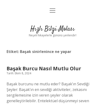
menüyü
Anasayfa
aç
Gizlilik Politikası
Hızlı Bilgi Molası
Yasal Uyarı
Neşeli hikayelerle gününü şenlendir!
Hakkımızda
Etiket:
Başak sinirlenince ne yapar
Başak Burcu Nasıl Mutlu Olur
Tarih: Ekim 8, 2024
Başak burcunu ne mutlu eder? Başak’ın Sevdiği
Şeyler: Başak’ın en sevdiği aktiviteler, zekasını
sergilemesine izin veren şeyler olarak
genelleştirilebilir. Entelektüel düşünmeyi seven