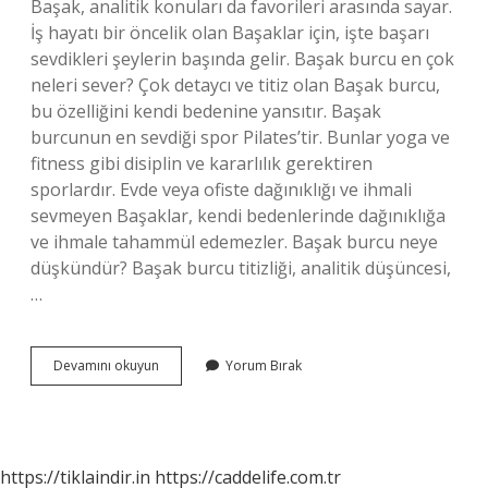
Başak, analitik konuları da favorileri arasında sayar.
İş hayatı bir öncelik olan Başaklar için, işte başarı
sevdikleri şeylerin başında gelir. Başak burcu en çok
neleri sever? Çok detaycı ve titiz olan Başak burcu,
bu özelliğini kendi bedenine yansıtır. Başak
burcunun en sevdiği spor Pilates’tir. Bunlar yoga ve
fitness gibi disiplin ve kararlılık gerektiren
sporlardır. Evde veya ofiste dağınıklığı ve ihmali
sevmeyen Başaklar, kendi bedenlerinde dağınıklığa
ve ihmale tahammül edemezler. Başak burcu neye
düşkündür? Başak burcu titizliği, analitik düşüncesi,
…
Başak
Devamını okuyun
Yorum Bırak
Burcu
Nasıl
Mutlu
Olur
https://tiklaindir.in
https://caddelife.com.tr