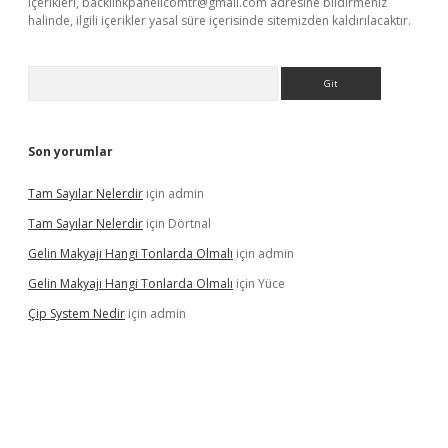
içerikleri,
backlinkpanelicomtr@gmail.com
adresine bildirmeniz
halinde, ilgili içerikler yasal süre içerisinde sitemizden kaldırılacaktır.
Arama
Son yorumlar
Tam Sayılar Nelerdir
için
admin
Tam Sayılar Nelerdir
için
Dörtnal
Gelin Makyajı Hangi Tonlarda Olmalı
için
admin
Gelin Makyajı Hangi Tonlarda Olmalı
için
Yüce
Çip System Nedir
için
admin