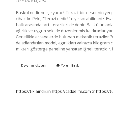
Tarih: Aralık 14, 2024
Baskül nedir ne işe yarar? Terazi, bir nesnenin yerç
cihazdır. Peki, “Terazi nedir?” diye sorabilirsiniz. Es
halk arasında tartı terazileri de denir. Baskülün anla
ağırlık ve uygun şekilde düzenlenmiş kaldıraçlar yar
Genellikle eczanelerde bulunan mekanik teraziler 20
da adlandırılan model, ağırlıkları yalnızca kilogram 
miktarı gösterge paneline yansıtan iğneli terazidir.
Baskül
Devamını okuyun
Yorum Bırak
Ne
https://tiklaindir.in
https://caddelife.com.tr
https://t