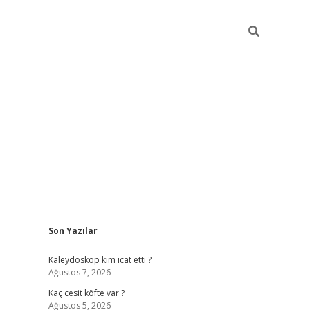
Sidebar
Son Yazılar
https://hiltonbet-giris.com/
betexper in
Kaleydoskop kim icat etti ?
Ağustos 7, 2026
Kaç cesit köfte var ?
Ağustos 5, 2026