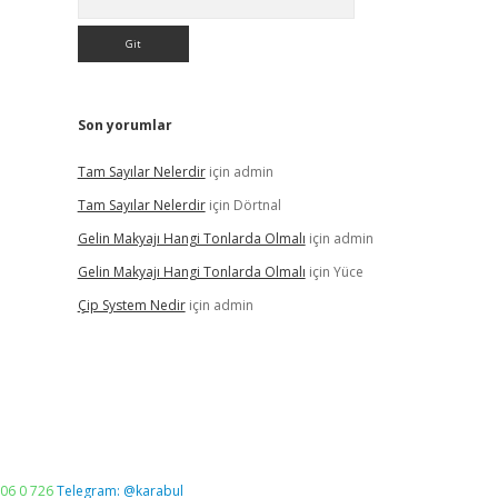
Son yorumlar
Tam Sayılar Nelerdir
için
admin
Tam Sayılar Nelerdir
için
Dörtnal
Gelin Makyajı Hangi Tonlarda Olmalı
için
admin
Gelin Makyajı Hangi Tonlarda Olmalı
için
Yüce
Çip System Nedir
için
admin
06 0 726
Telegram: @karabul