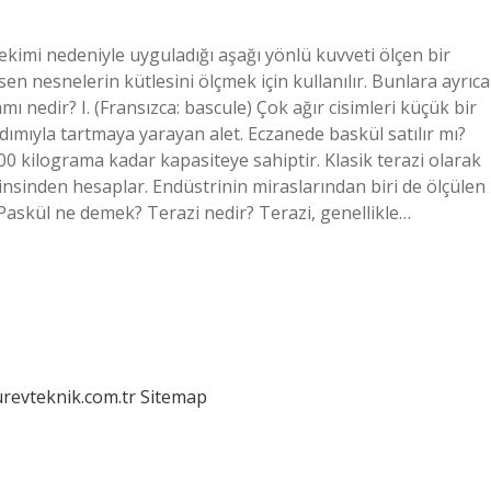
ekimi nedeniyle uyguladığı aşağı yönlü kuvveti ölçen bir
asen nesnelerin kütlesini ölçmek için kullanılır. Bunlara ayrıca
mı nedir? I. (Fransızca: bascule) Çok ağır cisimleri küçük bir
dımıyla tartmaya yarayan alet. Eczanede baskül satılır mı?
0 kilograma kadar kapasiteye sahiptir. Klasik terazi olarak
cinsinden hesaplar. Endüstrinin miraslarından biri de ölçülen
 Paskül ne demek? Terazi nedir? Terazi, genellikle…
urevteknik.com.tr
Sitemap