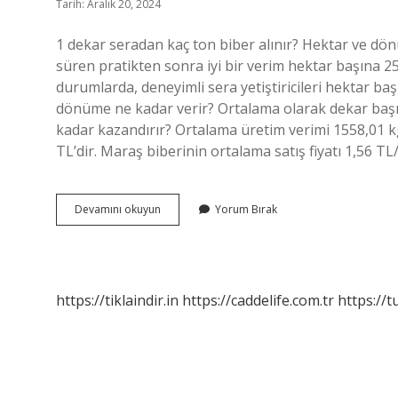
Tarih: Aralık 20, 2024
1 dekar seradan kaç ton biber alınır? Hektar ve dönüm
süren pratikten sonra iyi bir verim hektar başına 25
durumlarda, deneyimli sera yetiştiricileri hektar baş
dönüme ne kadar verir? Ortalama olarak dekar başın
kadar kazandırır? Ortalama üretim verimi 1558,01 k
TL’dir. Maraş biberinin ortalama satış fiyatı 1,56 T
1
Devamını okuyun
Yorum Bırak
Dönüm
Tarladan
Ne
Kadar
Biber
https://tiklaindir.in
https://caddelife.com.tr
https://t
Çıkar