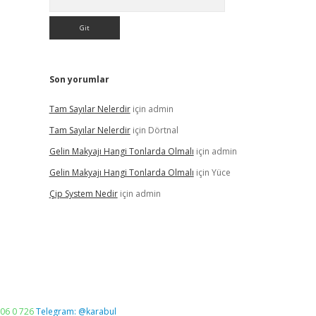
Son yorumlar
Tam Sayılar Nelerdir
için
admin
Tam Sayılar Nelerdir
için
Dörtnal
Gelin Makyajı Hangi Tonlarda Olmalı
için
admin
Gelin Makyajı Hangi Tonlarda Olmalı
için
Yüce
Çip System Nedir
için
admin
06 0 726
Telegram: @karabul