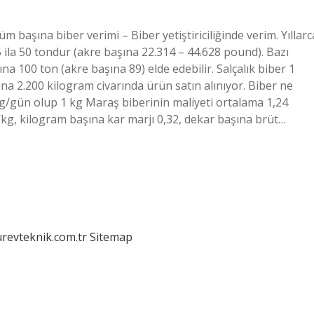
 başına biber verimi – Biber yetiştiriciliğinde verim. Yıllarc
 ila 50 tondur (akre başına 22.314 – 44.628 pound). Bazı
ına 100 ton (akre başına 89) elde edebilir. Salçalık biber 1
a 2.200 kilogram civarında ürün satın alınıyor. Biber ne
g/gün olup 1 kg Maraş biberinin maliyeti ortalama 1,24
L/kg, kilogram başına kar marjı 0,32, dekar başına brüt…
urevteknik.com.tr
Sitemap