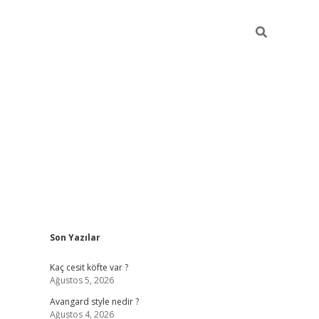
Sidebar
Son Yazılar
https://hiltonbet-giris.com/
betexper in
Kaç cesit köfte var ?
Ağustos 5, 2026
Avangard style nedir ?
Ağustos 4, 2026