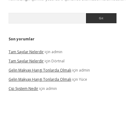
Arama
Son yorumlar
Tam Sayılar Nelerdir
için
admin
Tam Sayılar Nelerdir
için
Dörtnal
Gelin Makyajı Hangi Tonlarda Olmalı
için
admin
Gelin Makyajı Hangi Tonlarda Olmalı
için
Yüce
Çip System Nedir
için
admin
etexper indir
elexbetgiris.org