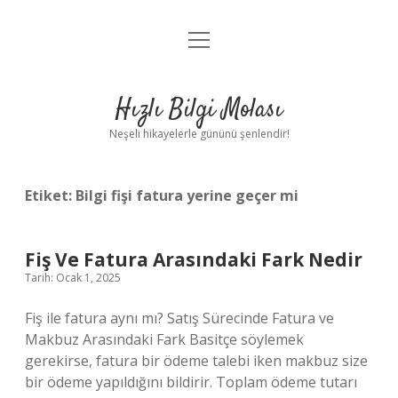
menüyü
Anasayfa
aç
Gizlilik Politikası
Hızlı Bilgi Molası
Yasal Uyarı
Neşeli hikayelerle gününü şenlendir!
Hakkımızda
Etiket:
Bilgi fişi fatura yerine geçer mi
Fiş Ve Fatura Arasındaki Fark Nedir
Tarih: Ocak 1, 2025
Fiş ile fatura aynı mı? Satış Sürecinde Fatura ve
Makbuz Arasındaki Fark Basitçe söylemek
gerekirse, fatura bir ödeme talebi iken makbuz size
bir ödeme yapıldığını bildirir. Toplam ödeme tutarı