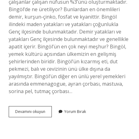
çalışanlar çalışan nüfusun %3’ünü oluşturmaktadır.
Bingöl’de ne üretiliyor? Bunlardan en önemlileri
demir, kurşun-çinko, fosfat ve kyanittir. Bingöl
ilindeki maden yatakları ve yatakları çoğunlukla
Genç ilçesinde bulunmaktadır. Demir yatakları ve
yatakları Genç ilçesinde bulunmaktadır ve genellikle
apatit içerir. Bingöl’ün en çok neyi meşhur? Bingöl,
yemek kültürü açısından ülkemizin en gelişmiş
şehirlerinden biridir. Bingöl’ün kızarmış eti, dut
pekmezi, balı ve cevizinin ünü ülke dışına da
yayılmıştır. Bingöl’ün diğer en ünlü yerel yemekleri
arasında emmenagogue, ayran çorbası, mastuva,
sorina pel, tutmaç çorbası…
Bingöl
Devamını okuyun
Yorum Bırak
En
Çok
Ne
Yetişir