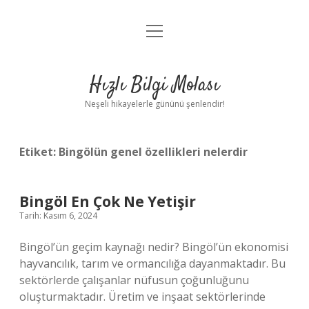
menüyü
Anasayfa
aç
Gizlilik Politikası
Hızlı Bilgi Molası
Yasal Uyarı
Neşeli hikayelerle gününü şenlendir!
Hakkımızda
Etiket:
Bingölün genel özellikleri nelerdir
Bingöl En Çok Ne Yetişir
Tarih: Kasım 6, 2024
Bingöl’ün geçim kaynağı nedir? Bingöl’ün ekonomisi
hayvancılık, tarım ve ormancılığa dayanmaktadır. Bu
sektörlerde çalışanlar nüfusun çoğunluğunu
oluşturmaktadır. Üretim ve inşaat sektörlerinde