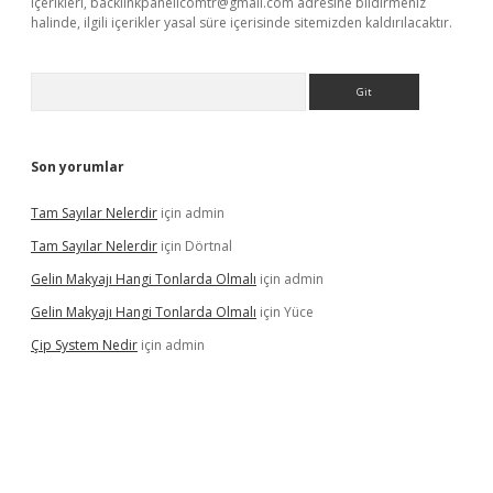
içerikleri,
backlinkpanelicomtr@gmail.com
adresine bildirmeniz
halinde, ilgili içerikler yasal süre içerisinde sitemizden kaldırılacaktır.
Arama
Son yorumlar
Tam Sayılar Nelerdir
için
admin
Tam Sayılar Nelerdir
için
Dörtnal
Gelin Makyajı Hangi Tonlarda Olmalı
için
admin
Gelin Makyajı Hangi Tonlarda Olmalı
için
Yüce
Çip System Nedir
için
admin