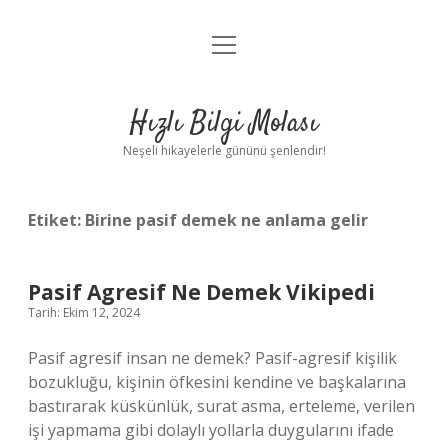
menüyü
Anasayfa
aç
Gizlilik Politikası
Hızlı Bilgi Molası
Yasal Uyarı
Neşeli hikayelerle gününü şenlendir!
Hakkımızda
Etiket:
Birine pasif demek ne anlama gelir
Pasif Agresif Ne Demek Vikipedi
Tarih: Ekim 12, 2024
Pasif agresif insan ne demek? Pasif-agresif kişilik
bozukluğu, kişinin öfkesini kendine ve başkalarına
bastırarak küskünlük, surat asma, erteleme, verilen
işi yapmama gibi dolaylı yollarla duygularını ifade