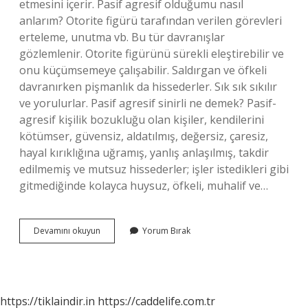
etmesini içerir. Pasif agresif olduğumu nasıl
anlarım? Otorite figürü tarafından verilen görevleri
erteleme, unutma vb. Bu tür davranışlar
gözlemlenir. Otorite figürünü sürekli eleştirebilir ve
onu küçümsemeye çalışabilir. Saldırgan ve öfkeli
davranırken pişmanlık da hissederler. Sık sık sıkılır
ve yorulurlar. Pasif agresif sinirli ne demek? Pasif-
agresif kişilik bozukluğu olan kişiler, kendilerini
kötümser, güvensiz, aldatılmış, değersiz, çaresiz,
hayal kırıklığına uğramış, yanlış anlaşılmış, takdir
edilmemiş ve mutsuz hissederler; işler istedikleri gibi
gitmediğinde kolayca huysuz, öfkeli, muhalif ve…
Pasif
Devamını okuyun
Yorum Bırak
Agresif
Ne
Demek
Vikipedi
https://tiklaindir.in
https://caddelife.com.tr