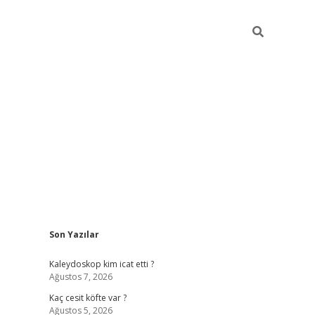
Sidebar
Son Yazılar
https://hiltonbet-giris.com/
betexper ind
Kaleydoskop kim icat etti ?
Ağustos 7, 2026
Kaç cesit köfte var ?
Ağustos 5, 2026