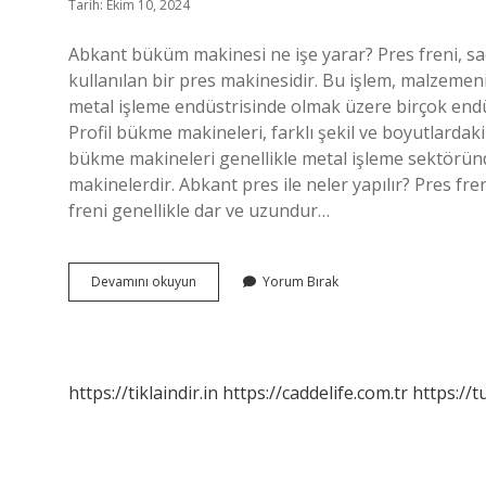
Tarih: Ekim 10, 2024
Abkant büküm makinesi ne işe yarar? Pres freni, sac,
kullanılan bir pres makinesidir. Bu işlem, malzemenin
metal işleme endüstrisinde olmak üzere birçok endü
Profil bükme makineleri, farklı şekil ve boyutlardaki
bükme makineleri genellikle metal işleme sektöründe 
makinelerdir. Abkant pres ile neler yapılır? Pres fren
freni genellikle dar ve uzundur…
Abkant
Devamını okuyun
Yorum Bırak
Büküm
Makinesi
Nedir
Ne
Işe
https://tiklaindir.in
https://caddelife.com.tr
https://t
Yarar