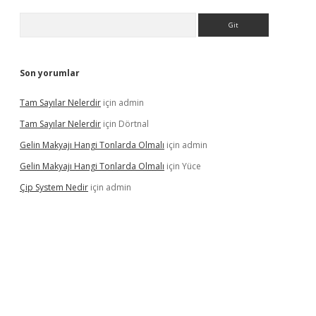
Arama
Son yorumlar
Tam Sayılar Nelerdir
için
admin
Tam Sayılar Nelerdir
için
Dörtnal
Gelin Makyajı Hangi Tonlarda Olmalı
için
admin
Gelin Makyajı Hangi Tonlarda Olmalı
için
Yüce
Çip System Nedir
için
admin
etexper indir
elexbetgiris.org