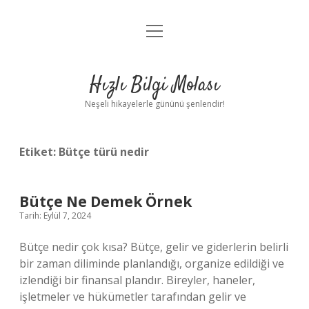
menüyü
Anasayfa
aç
Gizlilik Politikası
Hızlı Bilgi Molası
Yasal Uyarı
Neşeli hikayelerle gününü şenlendir!
Hakkımızda
Etiket:
Bütçe türü nedir
Bütçe Ne Demek Örnek
Tarih: Eylül 7, 2024
Bütçe nedir çok kısa? Bütçe, gelir ve giderlerin belirli
bir zaman diliminde planlandığı, organize edildiği ve
izlendiği bir finansal plandır. Bireyler, haneler,
işletmeler ve hükümetler tarafından gelir ve