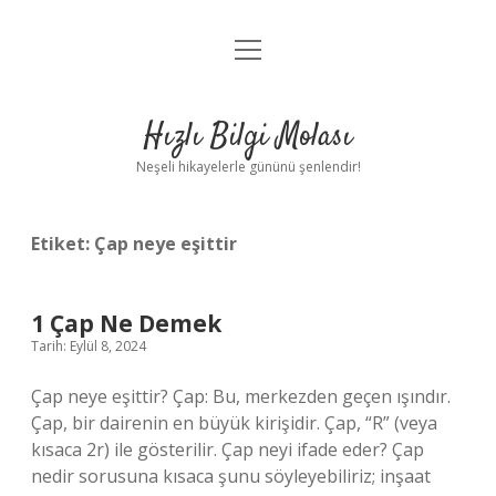
menüyü
Anasayfa
aç
Gizlilik Politikası
Hızlı Bilgi Molası
Yasal Uyarı
Neşeli hikayelerle gününü şenlendir!
Hakkımızda
Etiket:
Çap neye eşittir
1 Çap Ne Demek
Tarih: Eylül 8, 2024
Çap neye eşittir? Çap: Bu, merkezden geçen ışındır.
Çap, bir dairenin en büyük kirişidir. Çap, “R” (veya
kısaca 2r) ile gösterilir. Çap neyi ifade eder? Çap
nedir sorusuna kısaca şunu söyleyebiliriz; inşaat