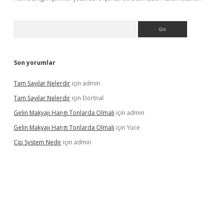
Arama
Son yorumlar
Tam Sayılar Nelerdir
için
admin
Tam Sayılar Nelerdir
için
Dörtnal
Gelin Makyajı Hangi Tonlarda Olmalı
için
admin
Gelin Makyajı Hangi Tonlarda Olmalı
için
Yüce
Çip System Nedir
için
admin
texper indir
elexbetgiris.org