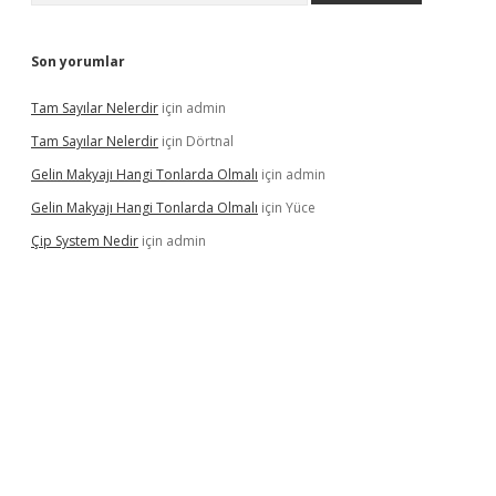
Son yorumlar
Tam Sayılar Nelerdir
için
admin
Tam Sayılar Nelerdir
için
Dörtnal
Gelin Makyajı Hangi Tonlarda Olmalı
için
admin
Gelin Makyajı Hangi Tonlarda Olmalı
için
Yüce
Çip System Nedir
için
admin
texper indir
elexbetgiris.org