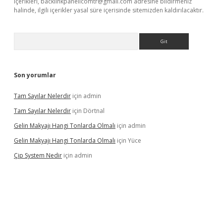
içerikleri,
backlinkpanelicomtr@gmail.com
adresine bildirmeniz
halinde, ilgili içerikler yasal süre içerisinde sitemizden kaldırılacaktır.
Arama
Son yorumlar
Tam Sayılar Nelerdir
için
admin
Tam Sayılar Nelerdir
için
Dörtnal
Gelin Makyajı Hangi Tonlarda Olmalı
için
admin
Gelin Makyajı Hangi Tonlarda Olmalı
için
Yüce
Çip System Nedir
için
admin