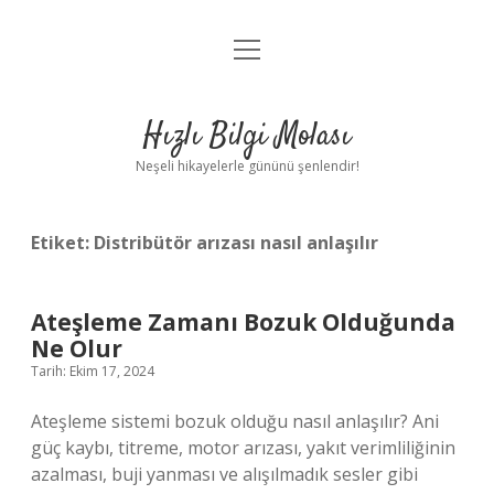
menüyü
Anasayfa
aç
Gizlilik Politikası
Hızlı Bilgi Molası
Yasal Uyarı
Neşeli hikayelerle gününü şenlendir!
Hakkımızda
Etiket:
Distribütör arızası nasıl anlaşılır
Ateşleme Zamanı Bozuk Olduğunda
Ne Olur
Tarih: Ekim 17, 2024
Ateşleme sistemi bozuk olduğu nasıl anlaşılır? Ani
güç kaybı, titreme, motor arızası, yakıt verimliliğinin
azalması, buji yanması ve alışılmadık sesler gibi