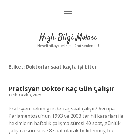
menüyü
Anasayfa
aç
Gizlilik Politikası
Hızlı Bilgi Molası
Yasal Uyarı
Neşeli hikayelerle gününü şenlendir!
Hakkımızda
Etiket:
Doktorlar saat kaçta işi biter
Pratisyen Doktor Kaç Gün Çalışır
Tarih: Ocak 3, 2025
Pratisyen hekim günde kaç saat çalışır? Avrupa
Parlamentosu’nun 1993 ve 2003 tarihli kararları ile
hekimlerin haftalık çalışma süresi 40 saat, günlük
çalışma süresi ise 8 saat olarak belirlenmiş; bu