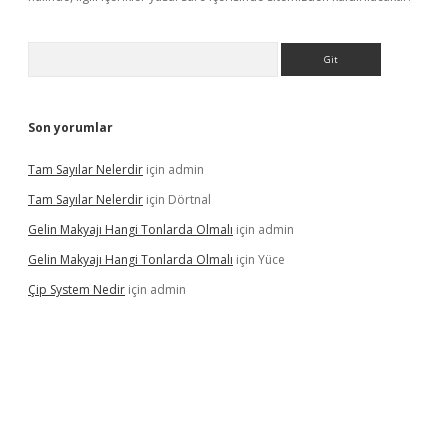
Arama
Son yorumlar
Tam Sayılar Nelerdir
için
admin
Tam Sayılar Nelerdir
için
Dörtnal
Gelin Makyajı Hangi Tonlarda Olmalı
için
admin
Gelin Makyajı Hangi Tonlarda Olmalı
için
Yüce
Çip System Nedir
için
admin
texper indir
elexbetgiris.org