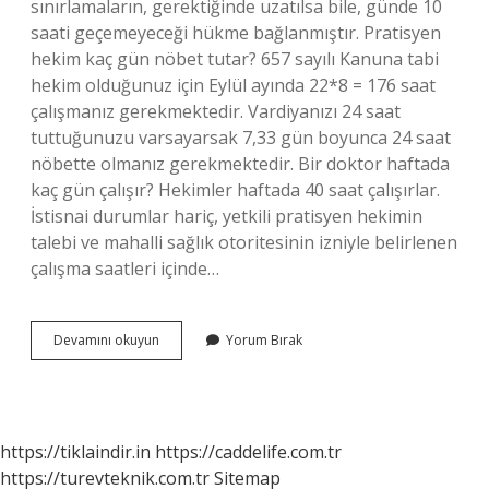
sınırlamaların, gerektiğinde uzatılsa bile, günde 10
saati geçemeyeceği hükme bağlanmıştır. Pratisyen
hekim kaç gün nöbet tutar? 657 sayılı Kanuna tabi
hekim olduğunuz için Eylül ayında 22*8 = 176 saat
çalışmanız gerekmektedir. Vardiyanızı 24 saat
tuttuğunuzu varsayarsak 7,33 gün boyunca 24 saat
nöbette olmanız gerekmektedir. Bir doktor haftada
kaç gün çalışır? Hekimler haftada 40 saat çalışırlar.
İstisnai durumlar hariç, yetkili pratisyen hekimin
talebi ve mahalli sağlık otoritesinin izniyle belirlenen
çalışma saatleri içinde…
Pratisyen
Devamını okuyun
Yorum Bırak
Doktor
Kaç
Gün
Çalışır
https://tiklaindir.in
https://caddelife.com.tr
https://turevteknik.com.tr
Sitemap