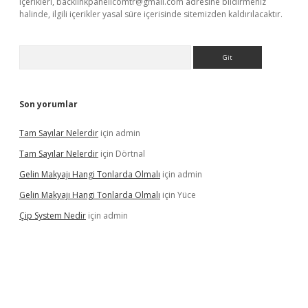
içerikleri,
backlinkpanelicomtr@gmail.com
adresine bildirmeniz
halinde, ilgili içerikler yasal süre içerisinde sitemizden kaldırılacaktır.
Arama
Son yorumlar
Tam Sayılar Nelerdir
için
admin
Tam Sayılar Nelerdir
için
Dörtnal
Gelin Makyajı Hangi Tonlarda Olmalı
için
admin
Gelin Makyajı Hangi Tonlarda Olmalı
için
Yüce
Çip System Nedir
için
admin