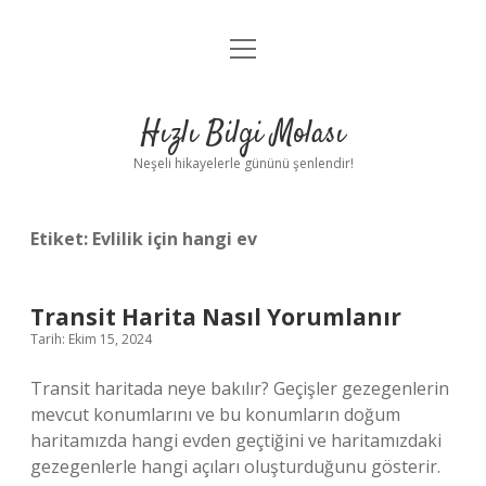
menüyü
Anasayfa
aç
Gizlilik Politikası
Hızlı Bilgi Molası
Yasal Uyarı
Neşeli hikayelerle gününü şenlendir!
Hakkımızda
Etiket:
Evlilik için hangi ev
Transit Harita Nasıl Yorumlanır
Tarih: Ekim 15, 2024
Transit haritada neye bakılır? Geçişler gezegenlerin
mevcut konumlarını ve bu konumların doğum
haritamızda hangi evden geçtiğini ve haritamızdaki
gezegenlerle hangi açıları oluşturduğunu gösterir.