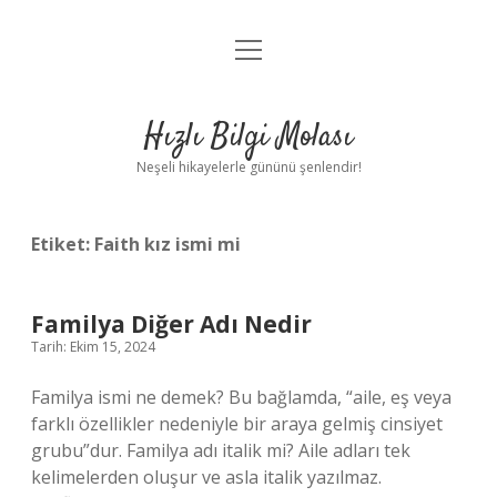
menüyü
Anasayfa
aç
Gizlilik Politikası
Hızlı Bilgi Molası
Yasal Uyarı
Neşeli hikayelerle gününü şenlendir!
Hakkımızda
Etiket:
Faith kız ismi mi
Familya Diğer Adı Nedir
Tarih: Ekim 15, 2024
Familya ismi ne demek? Bu bağlamda, “aile, eş veya
farklı özellikler nedeniyle bir araya gelmiş cinsiyet
grubu”dur. Familya adı italik mi? Aile adları tek
kelimelerden oluşur ve asla italik yazılmaz.