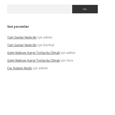
Arama
Son yorumlar
Tam Sayılar Nelerdir
için
admin
Tam Sayılar Nelerdir
için
Dörtnal
Gelin Makyajı Hangi Tonlarda Olmalı
için
admin
Gelin Makyajı Hangi Tonlarda Olmalı
için
Yüce
Çip System Nedir
için
admin
texper indir
elexbetgiris.org