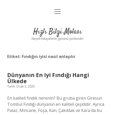
menüyü
Anasayfa
aç
Gizlilik Politikası
Hızlı Bilgi Molası
Yasal Uyarı
Neşeli hikayelerle gününü şenlendir!
Hakkımızda
Etiket:
Fındığın iyisi nasıl anlaşılır
Dünyanın En Iyi Fındığı Hangi
Ülkede
Tarih: Ocak 3, 2025
En kaliteli fındık nerenin? Bu gruba giren Giresun
Tombul Fındığı dünyanın en kaliteli çeşididir. Ayrıca
Palaz, Mincane, Foşa, Kan, Çakıldak ve Kara da bu