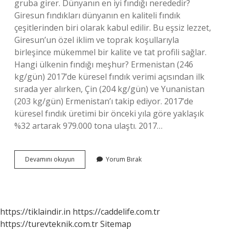
gruba girer. Dünyanın en iyi fındığı nerededir?
Giresun fındıkları dünyanın en kaliteli fındık
çeşitlerinden biri olarak kabul edilir. Bu eşsiz lezzet,
Giresun’un özel iklim ve toprak koşullarıyla
birleşince mükemmel bir kalite ve tat profili sağlar.
Hangi ülkenin fındığı meşhur? Ermenistan (246
kg/gün) 2017’de küresel fındık verimi açısından ilk
sırada yer alırken, Çin (204 kg/gün) ve Yunanistan
(203 kg/gün) Ermenistan’ı takip ediyor. 2017’de
küresel fındık üretimi bir önceki yıla göre yaklaşık
%32 artarak 979.000 tona ulaştı. 2017…
Dünyanın
Devamını okuyun
Yorum Bırak
En
Iyi
Fındığı
Hangi
Ülkede
https://tiklaindir.in
https://caddelife.com.tr
https://turevteknik.com.tr
Sitemap