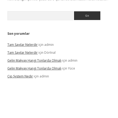
Arama
Son yorumlar
Tam Sayılar Nelerdir
için
admin
Tam Sayılar Nelerdir
için
Dörtnal
Gelin Makyajı Hangi Tonlarda Olmalı
için
admin
Gelin Makyajı Hangi Tonlarda Olmalı
için
Yüce
Çip System Nedir
için
admin
texper indir
elexbetgiris.org