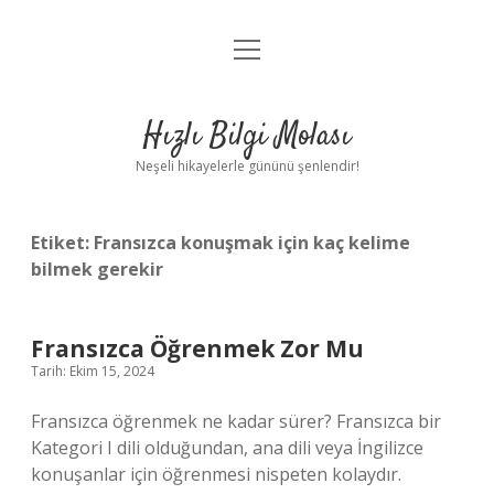
menüyü
Anasayfa
aç
Gizlilik Politikası
Hızlı Bilgi Molası
Yasal Uyarı
Neşeli hikayelerle gününü şenlendir!
Hakkımızda
Etiket:
Fransızca konuşmak için kaç kelime
bilmek gerekir
Fransızca Öğrenmek Zor Mu
Tarih: Ekim 15, 2024
Fransızca öğrenmek ne kadar sürer? Fransızca bir
Kategori I dili olduğundan, ana dili veya İngilizce
konuşanlar için öğrenmesi nispeten kolaydır.