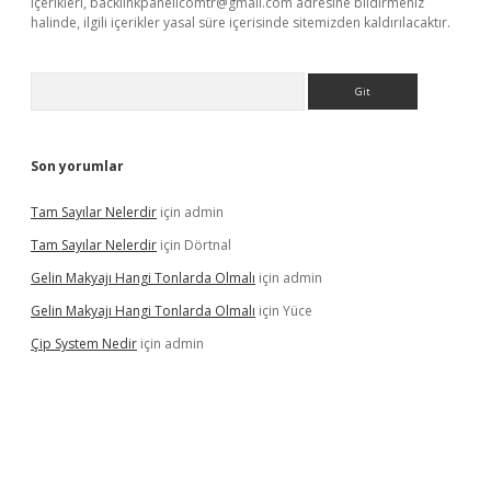
içerikleri,
backlinkpanelicomtr@gmail.com
adresine bildirmeniz
halinde, ilgili içerikler yasal süre içerisinde sitemizden kaldırılacaktır.
Arama
Son yorumlar
Tam Sayılar Nelerdir
için
admin
Tam Sayılar Nelerdir
için
Dörtnal
Gelin Makyajı Hangi Tonlarda Olmalı
için
admin
Gelin Makyajı Hangi Tonlarda Olmalı
için
Yüce
Çip System Nedir
için
admin