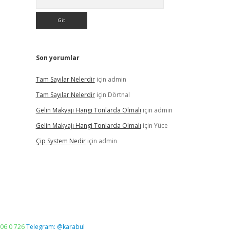
Son yorumlar
Tam Sayılar Nelerdir
için
admin
Tam Sayılar Nelerdir
için
Dörtnal
Gelin Makyajı Hangi Tonlarda Olmalı
için
admin
Gelin Makyajı Hangi Tonlarda Olmalı
için
Yüce
Çip System Nedir
için
admin
06 0 726
Telegram: @karabul