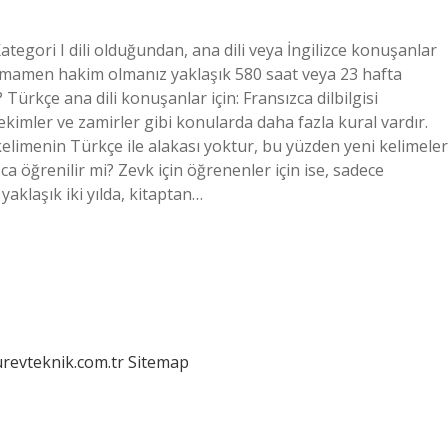
tegori I dili olduğundan, ana dili veya İngilizce konuşanlar
 tamamen hakim olmanız yaklaşık 580 saat veya 23 hafta
Türkçe ana dili konuşanlar için: Fransızca dilbilgisi
kimler ve zamirler gibi konularda daha fazla kural vardır.
 kelimenin Türkçe ile alakası yoktur, bu yüzden yeni kelimeler
a öğrenilir mi? Zevk için öğrenenler için ise, sadece
aklaşık iki yılda, kitaptan…
urevteknik.com.tr
Sitemap