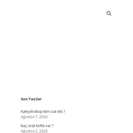
Sidebar
Son Yazılar
https://hiltonbet-giris.com/
betexper i
Kaleydoskop kim icat etti ?
Ağustos 7, 2026
Kaç cesit köfte var ?
Ağustos 5, 2026