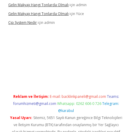
Gelin Makyajı Hangi Tonlarda Olmalı
için
admin
Gelin Makyajı Hangi Tonlarda Olmalı
için
Yüce
Çip System Nedir
için
admin
exper indir
elexbetgiris.org
Reklam ve İletişim:
E-mail:
backlinkpaneli@gmail.com
Teams:
forumhizmeti@gmail.com
Whatsapp: 0262 606 0 726
Telegram:
@karabul
Yasal Uyarı:
Sitemiz, 5651 Sayılı Kanun gereğince Bilgi Teknolojileri
ve İletişim Kurumu (BTK) tarafından onaylanmış bir Yer Sağlayıcı
olarak hizmet vermektedir. Bu nedenle, sitedeki içerikleri proaktif