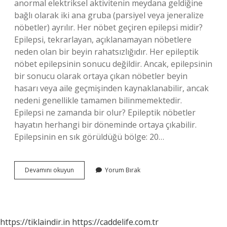
anormal elektriksel aktivitenin meydana geldiğine
bağlı olarak iki ana gruba (parsiyel veya jeneralize
nöbetler) ayrılır. Her nöbet geçiren epilepsi midir?
Epilepsi, tekrarlayan, açıklanamayan nöbetlere
neden olan bir beyin rahatsızlığıdır. Her epileptik
nöbet epilepsinin sonucu değildir. Ancak, epilepsinin
bir sonucu olarak ortaya çıkan nöbetler beyin
hasarı veya aile geçmişinden kaynaklanabilir, ancak
nedeni genellikle tamamen bilinmemektedir.
Epilepsi ne zamanda bir olur? Epileptik nöbetler
hayatın herhangi bir döneminde ortaya çıkabilir.
Epilepsinin en sık görüldüğü bölge: 20…
Epilepsi
Devamını okuyun
Yorum Bırak
Nöbeti
Kaç
Günde
Bir
Olur
https://tiklaindir.in
https://caddelife.com.tr