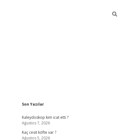
Sidebar
Son Yazılar
https://hiltonbet-giris.com/
betexper in
Kaleydoskop kim icat etti ?
Ağustos 7, 2026
Kaç cesit köfte var ?
Ağustos 5, 2026