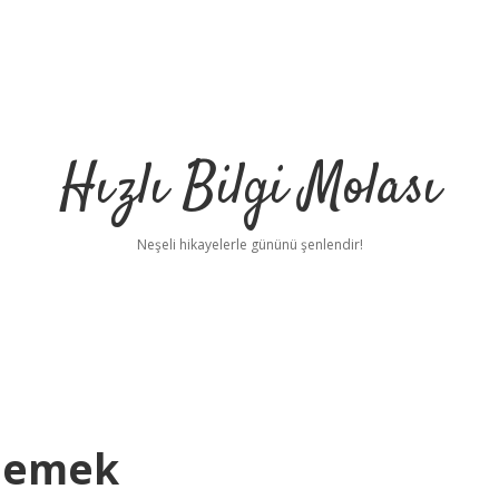
Hızlı Bilgi Molası
Neşeli hikayelerle gününü şenlendir!
 Demek