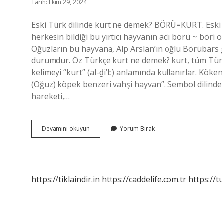
Tarih: Ekim 29, 2024
Eski Türk dilinde kurt ne demek? BÖRÜ=KURT. Eski 
herkesin bildiği bu yırtıcı hayvanın adı börü ~ bö
Oğuzların bu hayvana, Alp Arslan’ın oğlu Börübars g
durumdur. Öz Türkçe kurt ne demek? ḳurt, tüm Türk 
kelimeyi “kurt” (al-ḏi’b) anlamında kullanırlar. Kökeni
(Oğuz) köpek benzeri vahşi hayvan”. Sembol dilinde k
hareketi,…
Göktürkçe
Devamını okuyun
Yorum Bırak
Kurt
Ne
Demek
https://tiklaindir.in
https://caddelife.com.tr
https://t