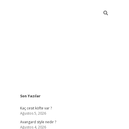
Sidebar
Son Yazılar
https://hiltonbet-giris.com/
betexper in
Kaç cesit köfte var ?
Ağustos 5, 2026
Avangard style nedir ?
Ağustos 4, 2026