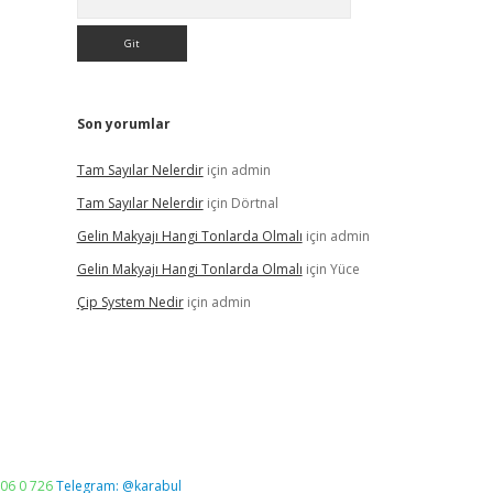
Son yorumlar
Tam Sayılar Nelerdir
için
admin
Tam Sayılar Nelerdir
için
Dörtnal
Gelin Makyajı Hangi Tonlarda Olmalı
için
admin
Gelin Makyajı Hangi Tonlarda Olmalı
için
Yüce
Çip System Nedir
için
admin
06 0 726
Telegram: @karabul