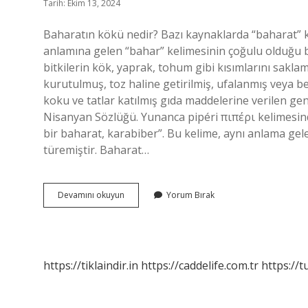
Tarih: Ekim 13, 2024
Baharatın kökü nedir? Bazı kaynaklarda “baharat” 
anlamına gelen “bahar” kelimesinin çoğulu olduğu b
bitkilerin kök, yaprak, tohum gibi kısımlarını sakla
kurutulmuş, toz haline getirilmiş, ufalanmış veya be
koku ve tatlar katılmış gıda maddelerine verilen gen
Nisanyan Sözlüğü. Yunanca pipéri πιπέρι kelimesind
bir baharat, karabiber”. Bu kelime, aynı anlama ge
türemiştir. Baharat…
Baharat
Devamını okuyun
Yorum Bırak
Hangi
Dilden
Gelir
https://tiklaindir.in
https://caddelife.com.tr
https://t