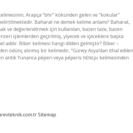
kelimesinin, Arapça “bhr” kökünden gelen ve “kokular”
elirtilmektedir. Baharat ne demek kelime anlamı? Baharat,
mak ve değerlendirmek için kullanılan, bazen taze, bazen
nzeri işlemlerden geçirilmiş, yiyecek ve içeceklere başka
el addır. Biber kelimesi hangi dilden gelmiştir? Biber –
en ödünç alınmış bir kelimedir, “Güney Asya’dan ithal edile
len antik Yunanca péperi veya péperis πέπερι kelimesinden
urevteknik.com.tr
Sitemap