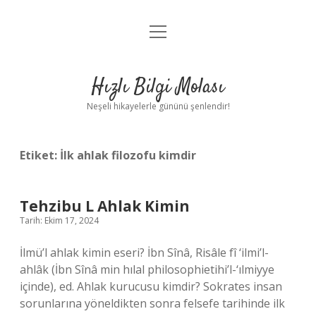
menüyü
Anasayfa
aç
Gizlilik Politikası
Hızlı Bilgi Molası
Yasal Uyarı
Neşeli hikayelerle gününü şenlendir!
Hakkımızda
Etiket:
İlk ahlak filozofu kimdir
Tehzibu L Ahlak Kimin
Tarih: Ekim 17, 2024
İlmü’l ahlak kimin eseri? İbn Sînâ, Risâle fî ‘ilmi’l-
ahlâk (İbn Sînâ min hılal philosophietihi’l-‘ılmiyye
içinde), ed. Ahlak kurucusu kimdir? Sokrates insan
sorunlarına yöneldikten sonra felsefe tarihinde ilk