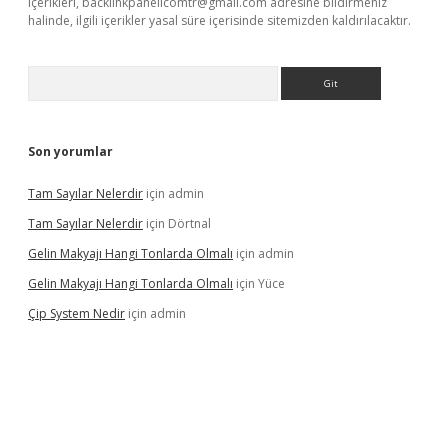
içerikleri,
backlinkpanelicomtr@gmail.com
adresine bildirmeniz
halinde, ilgili içerikler yasal süre içerisinde sitemizden kaldırılacaktır.
Arama
Son yorumlar
Tam Sayılar Nelerdir
için
admin
Tam Sayılar Nelerdir
için
Dörtnal
Gelin Makyajı Hangi Tonlarda Olmalı
için
admin
Gelin Makyajı Hangi Tonlarda Olmalı
için
Yüce
Çip System Nedir
için
admin