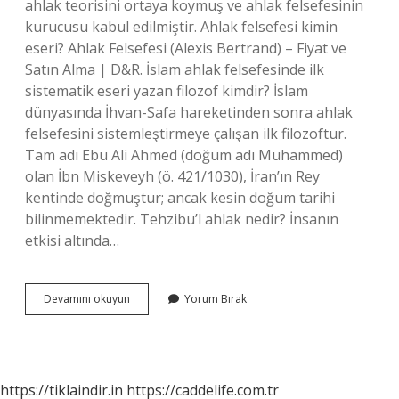
ahlak teorisini ortaya koymuş ve ahlak felsefesinin
kurucusu kabul edilmiştir. Ahlak felsefesi kimin
eseri? Ahlak Felsefesi (Alexis Bertrand) – Fiyat ve
Satın Alma | D&R. İslam ahlak felsefesinde ilk
sistematik eseri yazan filozof kimdir? İslam
dünyasında İhvan-Safa hareketinden sonra ahlak
felsefesini sistemleştirmeye çalışan ilk filozoftur.
Tam adı Ebu Ali Ahmed (doğum adı Muhammed)
olan İbn Miskeveyh (ö. 421/1030), İran’ın Rey
kentinde doğmuştur; ancak kesin doğum tarihi
bilinmemektedir. Tehzibu’l ahlak nedir? İnsanın
etkisi altında…
Tehzibu
Devamını okuyun
Yorum Bırak
L
Ahlak
Kimin
https://tiklaindir.in
https://caddelife.com.tr