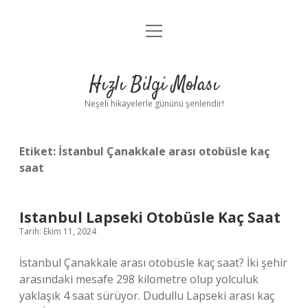
menüyü
Anasayfa
aç
Gizlilik Politikası
Hızlı Bilgi Molası
Yasal Uyarı
Neşeli hikayelerle gününü şenlendir!
Hakkımızda
Etiket:
İstanbul Çanakkale arası otobüsle kaç
saat
Istanbul Lapseki Otobüsle Kaç Saat
Tarih: Ekim 11, 2024
İstanbul Çanakkale arası otobüsle kaç saat? İki şehir
arasındaki mesafe 298 kilometre olup yolculuk
yaklaşık 4 saat sürüyor. Dudullu Lapseki arası kaç