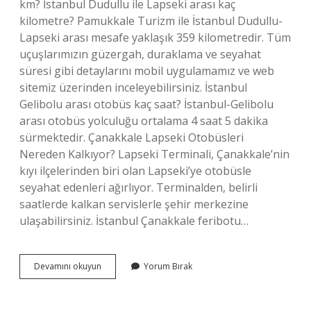
km? İstanbul Dudullu ile Lapseki arası kaç
kilometre? Pamukkale Turizm ile İstanbul Dudullu-
Lapseki arası mesafe yaklaşık 359 kilometredir. Tüm
uçuşlarımızın güzergah, duraklama ve seyahat
süresi gibi detaylarını mobil uygulamamız ve web
sitemiz üzerinden inceleyebilirsiniz. İstanbul
Gelibolu arası otobüs kaç saat? İstanbul-Gelibolu
arası otobüs yolculuğu ortalama 4 saat 5 dakika
sürmektedir. Çanakkale Lapseki Otobüsleri
Nereden Kalkıyor? Lapseki Terminali, Çanakkale’nin
kıyı ilçelerinden biri olan Lapseki’ye otobüsle
seyahat edenleri ağırlıyor. Terminalden, belirli
saatlerde kalkan servislerle şehir merkezine
ulaşabilirsiniz. İstanbul Çanakkale feribotu…
Istanbul
Devamını okuyun
Yorum Bırak
Lapseki
Otobüsle
Kaç