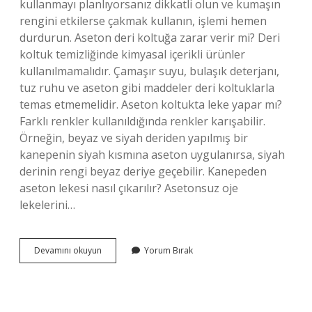
kullanmayı planlıyorsanız dikkatli olun ve kumaşın
rengini etkilerse çakmak kullanın, işlemi hemen
durdurun. Aseton deri koltuğa zarar verir mi? Deri
koltuk temizliğinde kimyasal içerikli ürünler
kullanılmamalıdır. Çamaşır suyu, bulaşık deterjanı,
tuz ruhu ve aseton gibi maddeler deri koltuklarla
temas etmemelidir. Aseton koltukta leke yapar mı?
Farklı renkler kullanıldığında renkler karışabilir.
Örneğin, beyaz ve siyah deriden yapılmış bir
kanepenin siyah kısmına aseton uygulanırsa, siyah
derinin rengi beyaz deriye geçebilir. Kanepeden
aseton lekesi nasıl çıkarılır? Asetonsuz oje
lekelerini…
Koltuğa
Devamını okuyun
Yorum Bırak
Aseton
Dökülürse
Ne
Olur