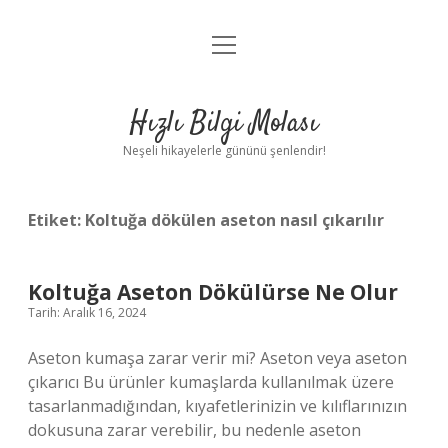
menüyü
Anasayfa
aç
Gizlilik Politikası
Hızlı Bilgi Molası
Yasal Uyarı
Neşeli hikayelerle gününü şenlendir!
Hakkımızda
Etiket:
Koltuğa dökülen aseton nasıl çıkarılır
Koltuğa Aseton Dökülürse Ne Olur
Tarih: Aralık 16, 2024
Aseton kumaşa zarar verir mi? Aseton veya aseton
çıkarıcı Bu ürünler kumaşlarda kullanılmak üzere
tasarlanmadığından, kıyafetlerinizin ve kılıflarınızın
dokusuna zarar verebilir, bu nedenle aseton