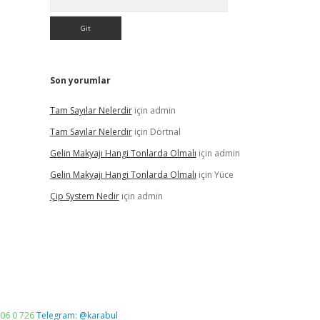
Son yorumlar
Tam Sayılar Nelerdir
için
admin
Tam Sayılar Nelerdir
için
Dörtnal
Gelin Makyajı Hangi Tonlarda Olmalı
için
admin
Gelin Makyajı Hangi Tonlarda Olmalı
için
Yüce
Çip System Nedir
için
admin
06 0 726
Telegram: @karabul