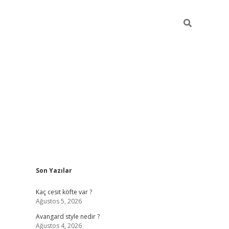
Sidebar
Son Yazılar
https://hiltonbet-giris.com/
betexper i
Kaç cesit köfte var ?
Ağustos 5, 2026
Avangard style nedir ?
Ağustos 4, 2026