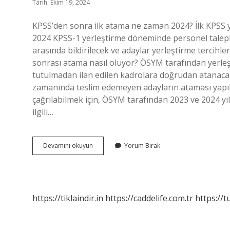
Tarih: Ekim 19, 2024
KPSS’den sonra ilk atama ne zaman 2024? İlk KPSS 
2024 KPSS-1 yerleştirme döneminde personel talepler
arasında bildirilecek ve adaylar yerleştirme tercihle
sonrası atama nasıl oluyor? ÖSYM tarafından yerleşt
tutulmadan ilan edilen kadrolara doğrudan atanacakt
zamanında teslim edemeyen adayların ataması yapıl
çağrılabilmek için, ÖSYM tarafından 2023 ve 2024 yı
ilgili…
Kpss
Devamını okuyun
Yorum Bırak
Den
Sonra
Ilk
Atama
Ne
https://tiklaindir.in
https://caddelife.com.tr
https://t
Zaman