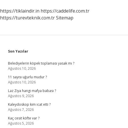
Ünvanı
Ne
https://tiklaindir.in
https://caddelife.com.tr
Zaman
https://turevteknik.com.tr
Sitemap
Verildi
Sidebar
Son Yazılar
Belediyelerin köpek toplaması yasak mı ?
Ağustos 10, 2026
11 sayısı uğurlu mudur ?
Ağustos 10, 2026
Laz Ziya hangi mafya babası ?
Ağustos 9, 2026
Kaleydoskop kim icat etti ?
Ağustos 7, 2026
Kaç cesit köfte var ?
Ağustos 5, 2026