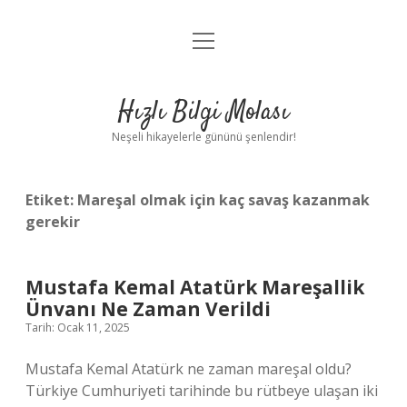
menüyü
Anasayfa
aç
Gizlilik Politikası
Hızlı Bilgi Molası
Yasal Uyarı
Neşeli hikayelerle gününü şenlendir!
Hakkımızda
Etiket:
Mareşal olmak için kaç savaş kazanmak
gerekir
Mustafa Kemal Atatürk Mareşallik
Ünvanı Ne Zaman Verildi
Tarih: Ocak 11, 2025
Mustafa Kemal Atatürk ne zaman mareşal oldu?
Türkiye Cumhuriyeti tarihinde bu rütbeye ulaşan iki