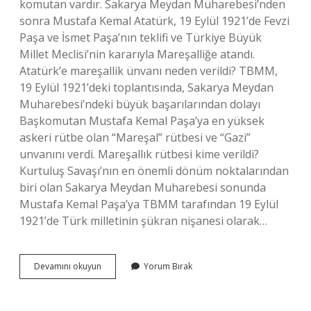
komutan vardır. Sakarya Meydan Muharebesi’nden
sonra Mustafa Kemal Atatürk, 19 Eylül 1921’de Fevzi
Paşa ve İsmet Paşa’nın teklifi ve Türkiye Büyük
Millet Meclisi’nin kararıyla Mareşalliğe atandı.
Atatürk’e mareşallik ünvanı neden verildi? TBMM,
19 Eylül 1921’deki toplantısında, Sakarya Meydan
Muharebesi’ndeki büyük başarılarından dolayı
Başkomutan Mustafa Kemal Paşa’ya en yüksek
askeri rütbe olan “Mareşal” rütbesi ve “Gazi”
unvanını verdi. Mareşallık rütbesi kime verildi?
Kurtuluş Savaşı’nın en önemli dönüm noktalarından
biri olan Sakarya Meydan Muharebesi sonunda
Mustafa Kemal Paşa’ya TBMM tarafından 19 Eylül
1921’de Türk milletinin şükran nişanesi olarak…
Mustafa
Devamını okuyun
Yorum Bırak
Kemal
Atatürk
Mareşallik