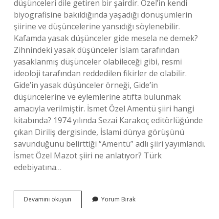
düşünceleri dile getiren bir şairdir. Özel’in kendi
biyografisine bakıldığında yaşadığı dönüşümlerin
şiirine ve düşüncelerine yansıdığı söylenebilir.
Kafamda yasak düşünceler gide mesela ne demek?
Zihnindeki yasak düşünceler İslam tarafından
yasaklanmış düşünceler olabileceği gibi, resmi
ideoloji tarafından reddedilen fikirler de olabilir.
Gide’in yasak düşünceler örneği, Gide’in
düşüncelerine ve eylemlerine atıfta bulunmak
amacıyla verilmiştir. İsmet Özel Amentü şiiri hangi
kitabında? 1974 yılında Sezai Karakoç editörlüğünde
çıkan Diriliş dergisinde, İslami dünya görüşünü
savunduğunu belirttiği “Amentü” adlı şiiri yayımlandı.
İsmet Özel Mazot şiiri ne anlatıyor? Türk
edebiyatına…
Amentü
Devamını okuyun
Yorum Bırak
Ismet
Özel