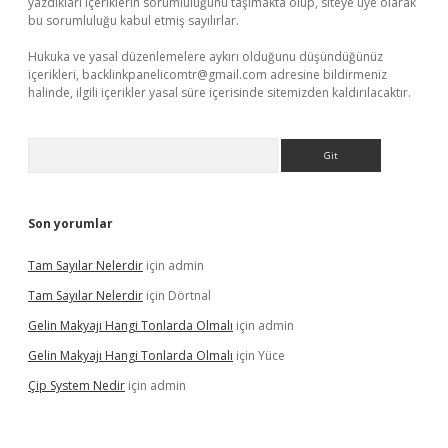
yazdıkları içeriklerin sorumluluğunu taşımakta olup, siteye üye olarak
bu sorumluluğu kabul etmiş sayılırlar.
Hukuka ve yasal düzenlemelere aykırı olduğunu düşündüğünüz
içerikleri,
backlinkpanelicomtr@gmail.com
adresine bildirmeniz
halinde, ilgili içerikler yasal süre içerisinde sitemizden kaldırılacaktır.
Arama
Son yorumlar
Tam Sayılar Nelerdir
için
admin
Tam Sayılar Nelerdir
için
Dörtnal
Gelin Makyajı Hangi Tonlarda Olmalı
için
admin
Gelin Makyajı Hangi Tonlarda Olmalı
için
Yüce
Çip System Nedir
için
admin