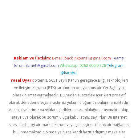
texper indir
elexbetgiris.org
Reklam ve İletişim:
E-mail:
backlinkpaneli@gmail.com
Teams:
forumhizmeti@gmail.com
Whatsapp: 0262 606 0 726
Telegram:
@karabul
Yasal Uyarı:
Sitemiz, 5651 Sayılı Kanun gereğince Bilgi Teknolojileri
ve İletişim Kurumu (BTK) tarafından onaylanmış bir Yer Sağlayıcı
olarak hizmet vermektedir. Bu nedenle, sitedeki içerikleri proaktif
olarak denetleme veya araştırma yükümlülüğümüz bulunmamaktadır.
Ancak, üyelerimiz yazdıkları içeriklerin sorumluluğunu taşımakta olup,
siteye üye olarak bu sorumluluğu kabul etmiş sayılırlar. Bu internet
sitesi, herhangi bir marka, kurum veya şahıs şirketi ile hiçbir bağlantısı
bulunmamaktadır. Sitede yalnızca kendi hazırladığımız makaleler