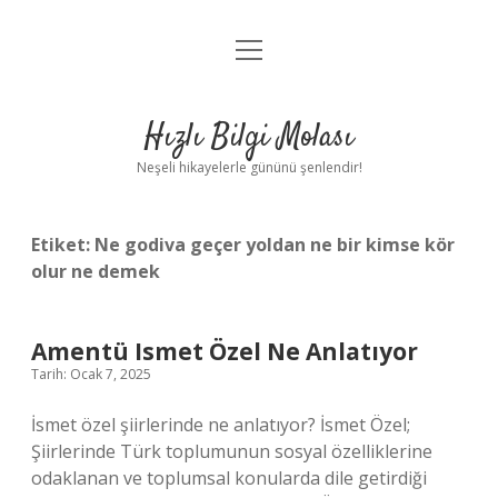
menüyü
Anasayfa
aç
Gizlilik Politikası
Hızlı Bilgi Molası
Yasal Uyarı
Neşeli hikayelerle gününü şenlendir!
Hakkımızda
Etiket:
Ne godiva geçer yoldan ne bir kimse kör
olur ne demek
Amentü Ismet Özel Ne Anlatıyor
Tarih: Ocak 7, 2025
İsmet özel şiirlerinde ne anlatıyor? İsmet Özel;
Şiirlerinde Türk toplumunun sosyal özelliklerine
odaklanan ve toplumsal konularda dile getirdiği