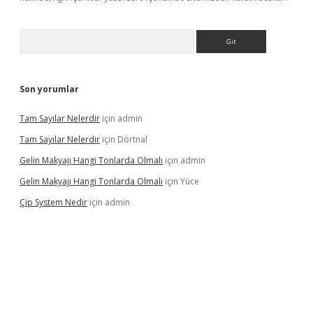
Arama
Son yorumlar
Tam Sayılar Nelerdir
için
admin
Tam Sayılar Nelerdir
için
Dörtnal
Gelin Makyajı Hangi Tonlarda Olmalı
için
admin
Gelin Makyajı Hangi Tonlarda Olmalı
için
Yüce
Çip System Nedir
için
admin
texper indir
elexbetgiris.org