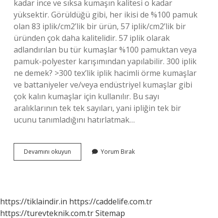
kadar ince ve sıksa kumaşın kalitesi o kadar
yüksektir. Görüldüğü gibi, her ikisi de %100 pamuk
olan 83 iplik/cm2’lik bir ürün, 57 iplik/cm2’lik bir
üründen çok daha kalitelidir. 57 iplik olarak
adlandırılan bu tür kumaşlar %100 pamuktan veya
pamuk-polyester karışımından yapılabilir. 300 iplik
ne demek? >300 tex’lik iplik hacimli örme kumaşlar
ve battaniyeler ve/veya endüstriyel kumaşlar gibi
çok kalın kumaşlar için kullanılır. Bu sayı
aralıklarının tek tek sayıları, yani ipliğin tek bir
ucunu tanımladığını hatırlatmak…
Nevresimde
Devamını okuyun
Yorum Bırak
Iplik
Sayısı
Kaç
Olmalı
https://tiklaindir.in
https://caddelife.com.tr
https://turevteknik.com.tr
Sitemap