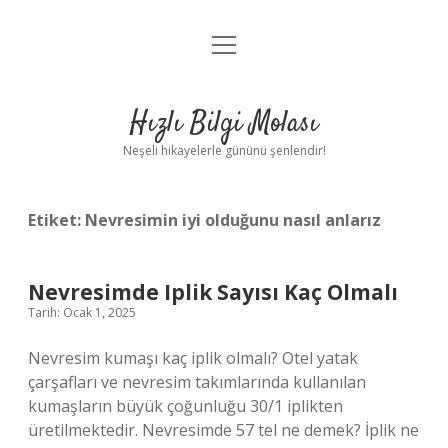
menüyü
Anasayfa
aç
Gizlilik Politikası
Hızlı Bilgi Molası
Yasal Uyarı
Neşeli hikayelerle gününü şenlendir!
Hakkımızda
Etiket:
Nevresimin iyi olduğunu nasıl anlarız
Nevresimde Iplik Sayısı Kaç Olmalı
Tarih: Ocak 1, 2025
Nevresim kumaşı kaç iplik olmalı? Otel yatak
çarşafları ve nevresim takımlarında kullanılan
kumaşların büyük çoğunluğu 30/1 iplikten
üretilmektedir. Nevresimde 57 tel ne demek? İplik ne