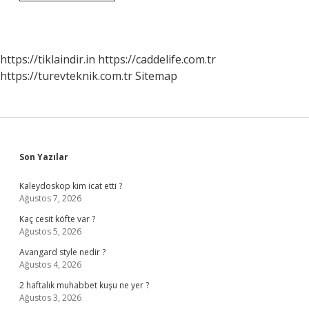
Bozulmasında
Etkili
Olan
Temel
Faktörler
https://tiklaindir.in
https://caddelife.com.tr
Nelerdir
https://turevteknik.com.tr
Sitemap
Sidebar
Son Yazılar
Kaleydoskop kim icat etti ?
Ağustos 7, 2026
Kaç cesit köfte var ?
Ağustos 5, 2026
Avangard style nedir ?
Ağustos 4, 2026
2 haftalık muhabbet kuşu ne yer ?
Ağustos 3, 2026