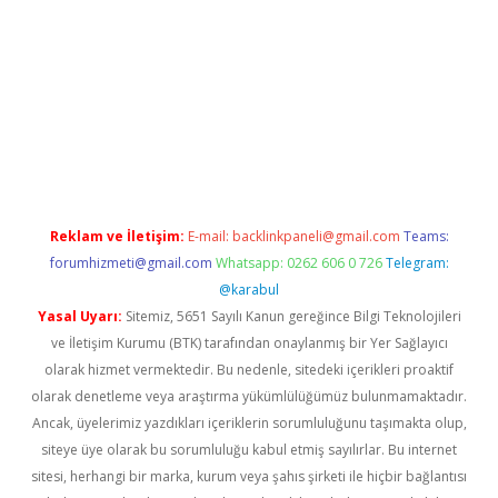
texper indir
elexbetgiris.org
Reklam ve İletişim:
E-mail:
backlinkpaneli@gmail.com
Teams:
forumhizmeti@gmail.com
Whatsapp: 0262 606 0 726
Telegram:
@karabul
Yasal Uyarı:
Sitemiz, 5651 Sayılı Kanun gereğince Bilgi Teknolojileri
ve İletişim Kurumu (BTK) tarafından onaylanmış bir Yer Sağlayıcı
olarak hizmet vermektedir. Bu nedenle, sitedeki içerikleri proaktif
olarak denetleme veya araştırma yükümlülüğümüz bulunmamaktadır.
Ancak, üyelerimiz yazdıkları içeriklerin sorumluluğunu taşımakta olup,
siteye üye olarak bu sorumluluğu kabul etmiş sayılırlar. Bu internet
sitesi, herhangi bir marka, kurum veya şahıs şirketi ile hiçbir bağlantısı