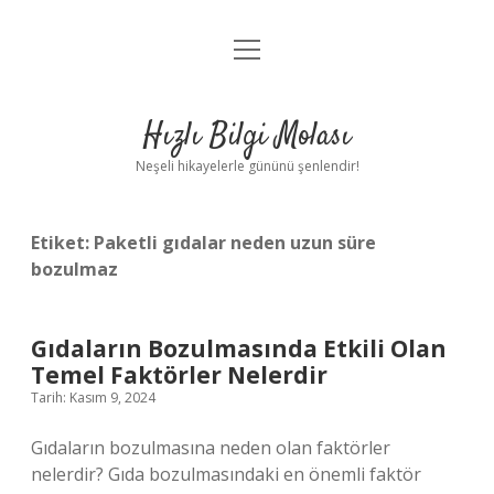
menüyü
Anasayfa
aç
Gizlilik Politikası
Hızlı Bilgi Molası
Yasal Uyarı
Neşeli hikayelerle gününü şenlendir!
Hakkımızda
Etiket:
Paketli gıdalar neden uzun süre
bozulmaz
Gıdaların Bozulmasında Etkili Olan
Temel Faktörler Nelerdir
Tarih: Kasım 9, 2024
Gıdaların bozulmasına neden olan faktörler
nelerdir? Gıda bozulmasındaki en önemli faktör