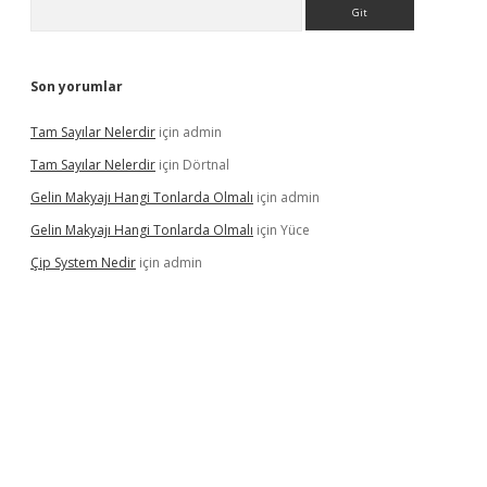
Arama
Son yorumlar
Tam Sayılar Nelerdir
için
admin
Tam Sayılar Nelerdir
için
Dörtnal
Gelin Makyajı Hangi Tonlarda Olmalı
için
admin
Gelin Makyajı Hangi Tonlarda Olmalı
için
Yüce
Çip System Nedir
için
admin
betexper indir
elexbetgiris.org