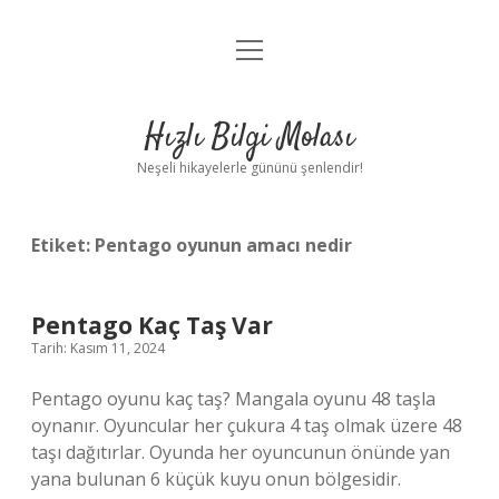
menüyü
Anasayfa
aç
Gizlilik Politikası
Hızlı Bilgi Molası
Yasal Uyarı
Neşeli hikayelerle gününü şenlendir!
Hakkımızda
Etiket:
Pentago oyunun amacı nedir
Pentago Kaç Taş Var
Tarih: Kasım 11, 2024
Pentago oyunu kaç taş? Mangala oyunu 48 taşla
oynanır. Oyuncular her çukura 4 taş olmak üzere 48
taşı dağıtırlar. Oyunda her oyuncunun önünde yan
yana bulunan 6 küçük kuyu onun bölgesidir.