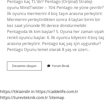
Pentago kaç TL’dir? Pentago (Orijinal) Strateji
oyunu MindTwister – 104. Pentago ne yöne çevrilir?
İlk oyuncu mermerini 4 boş taşın arasına yerleştirir.
Mermerini yerleştirdikten sonra 4 taştan birini bir
kez saat yönünde 90 derece döndürmelidir.
Pentagoda ilk kim başlar? 5. Oyuna her zaman siyah
renkli oyuncu başlar. 6. İlk oyuncu bilyesini 4 boş taş
arasına yerleştirir. Pentago kaç yaş için uygundur?
Pentago Oyunu temel olarak 8 yaş ve üzeri…
Pentago
Devamını okuyun
Yorum Bırak
Kaç
Taş
Var
https://tiklaindir.in
https://caddelife.com.tr
https://turevteknik.com.tr
Sitemap