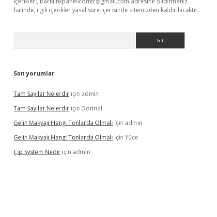
içerikleri,
backlinkpanelicomtr@gmail.com
adresine bildirmeniz
halinde, ilgili içerikler yasal süre içerisinde sitemizden kaldırılacaktır.
Arama
Son yorumlar
Tam Sayılar Nelerdir
için
admin
Tam Sayılar Nelerdir
için
Dörtnal
Gelin Makyajı Hangi Tonlarda Olmalı
için
admin
Gelin Makyajı Hangi Tonlarda Olmalı
için
Yüce
Çip System Nedir
için
admin