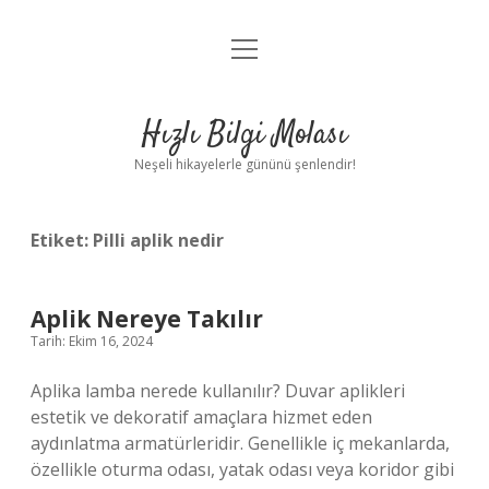
menüyü
Anasayfa
aç
Gizlilik Politikası
Hızlı Bilgi Molası
Yasal Uyarı
Neşeli hikayelerle gününü şenlendir!
Hakkımızda
Etiket:
Pilli aplik nedir
Aplik Nereye Takılır
Tarih: Ekim 16, 2024
Aplika lamba nerede kullanılır? Duvar aplikleri
estetik ve dekoratif amaçlara hizmet eden
aydınlatma armatürleridir. Genellikle iç mekanlarda,
özellikle oturma odası, yatak odası veya koridor gibi