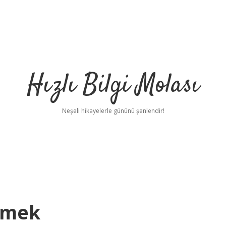
Hızlı Bilgi Molası
Neşeli hikayelerle gününü şenlendir!
Demek