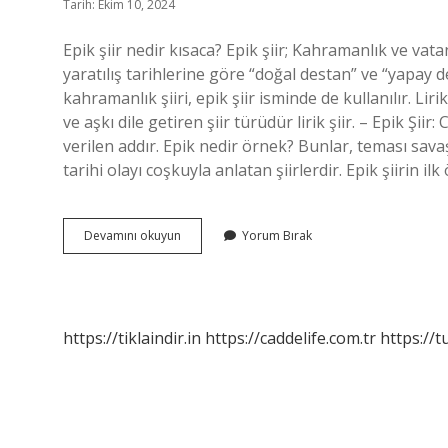
Tarih: Ekim 10, 2024
Epik şiir nedir kısaca? Epik şiir; Kahramanlık ve vatan s
yaratılış tarihlerine göre “doğal destan” ve “yapay d
kahramanlık şiiri, epik şiir isminde de kullanılır. Li
ve aşkı dile getiren şiir türüdür lirik şiir. – Epik Şii
verilen addır. Epik nedir örnek? Bunlar, teması sava
tarihi olayı coşkuyla anlatan şiirlerdir. Epik şiirin 
Epik
Devamını okuyun
Yorum Bırak
Şiir
Nedir
Ne
Demek
https://tiklaindir.in
https://caddelife.com.tr
https://t