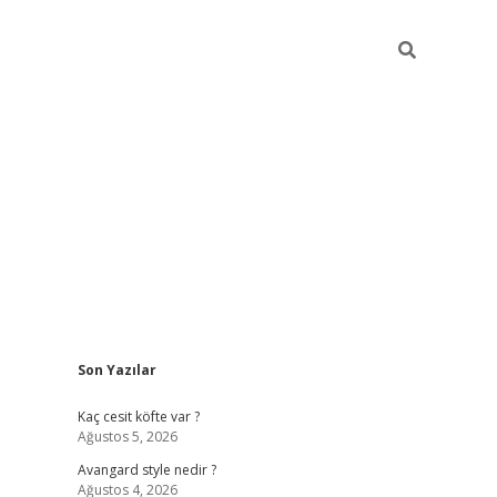
Sidebar
Son Yazılar
https://hiltonbet-giris.com/
betexper in
Kaç cesit köfte var ?
Ağustos 5, 2026
Avangard style nedir ?
Ağustos 4, 2026