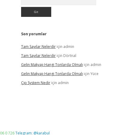
Son yorumlar
Tam Sayılar Nelerdir
için
admin
Tam Sayılar Nelerdir
için
Dörtnal
Gelin Makyajı Hangi Tonlarda Olmalı
için
admin
Gelin Makyajı Hangi Tonlarda Olmalı
için
Yüce
Çip System Nedir
için
admin
06 0 726
Telegram: @karabul