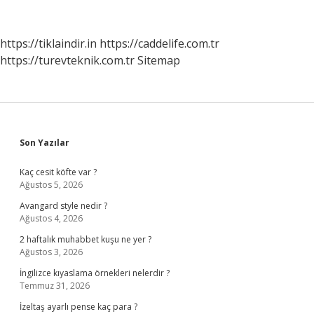
Hangi
Hastalığa
Iyi
https://tiklaindir.in
https://caddelife.com.tr
Gelir
https://turevteknik.com.tr
Sitemap
Sidebar
Son Yazılar
Kaç cesit köfte var ?
Ağustos 5, 2026
Avangard style nedir ?
Ağustos 4, 2026
2 haftalık muhabbet kuşu ne yer ?
Ağustos 3, 2026
İngilizce kıyaslama örnekleri nelerdir ?
Temmuz 31, 2026
İzeltaş ayarlı pense kaç para ?