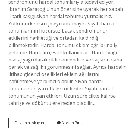
sendromunu hardal tohumlarıyla tedavi ediyor.
İbrahim Saraçoğlu’nun önerisine uyarak her sabah
1 tatlı kaşığı siyah hardal tohumu yutmalısınız.
Yutkunurken su içmeyi unutmayın. Siyah hardal
tohumlarının huzursuz bacak sendromunun
etkilerini hafiflettiği ve ortadan kaldırdığı
bilinmektedir. Hardal tohumu eklem ağrılarına iyi
gelir mi? Hardalın çeşitli kullanımları: Hardal yağı
masaj yağı olarak cildi nemlendirir ve saçların daha
parlak ve sağlıklı görünmesini sağlar. Ayrıca hardalın
iltihap giderici özellikleri eklem ağrılarını
hafifletmeye yardımcı olabilir. Siyah hardal
tohumu’nun yan etkileri nelerdir? Siyah hardal
tohumunun yan etkileri: Uzun süre ciltte kalırsa
tahrişe ve döküntülere neden olabilir.…
Siyah
Devamını okuyun
Yorum Bırak
Hardal
Tohumu