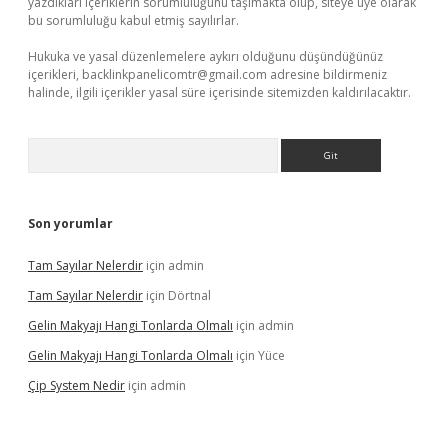
yazdıkları içeriklerin sorumluluğunu taşımakta olup, siteye üye olarak
bu sorumluluğu kabul etmiş sayılırlar.
Hukuka ve yasal düzenlemelere aykırı olduğunu düşündüğünüz
içerikleri,
backlinkpanelicomtr@gmail.com
adresine bildirmeniz
halinde, ilgili içerikler yasal süre içerisinde sitemizden kaldırılacaktır.
Arama
Son yorumlar
Tam Sayılar Nelerdir
için
admin
Tam Sayılar Nelerdir
için
Dörtnal
Gelin Makyajı Hangi Tonlarda Olmalı
için
admin
Gelin Makyajı Hangi Tonlarda Olmalı
için
Yüce
Çip System Nedir
için
admin