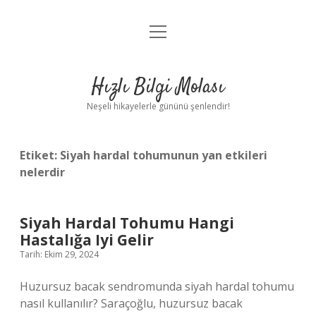
menüyü
Anasayfa
aç
Gizlilik Politikası
Hızlı Bilgi Molası
Yasal Uyarı
Neşeli hikayelerle gününü şenlendir!
Hakkımızda
Etiket:
Siyah hardal tohumunun yan etkileri
nelerdir
Siyah Hardal Tohumu Hangi
Hastalığa Iyi Gelir
Tarih: Ekim 29, 2024
Huzursuz bacak sendromunda siyah hardal tohumu
nasıl kullanılır? Saraçoğlu, huzursuz bacak