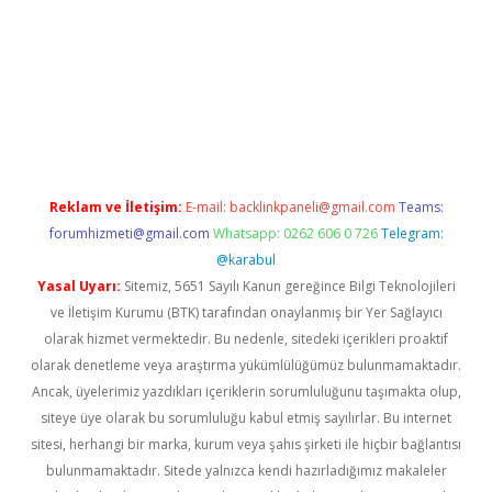
ttps://hiltonbet-giris.com/
betexper indir
elexbetgiris.org
Reklam ve İletişim:
E-mail:
backlinkpaneli@gmail.com
Teams:
forumhizmeti@gmail.com
Whatsapp: 0262 606 0 726
Telegram:
@karabul
Yasal Uyarı:
Sitemiz, 5651 Sayılı Kanun gereğince Bilgi Teknolojileri
ve İletişim Kurumu (BTK) tarafından onaylanmış bir Yer Sağlayıcı
olarak hizmet vermektedir. Bu nedenle, sitedeki içerikleri proaktif
olarak denetleme veya araştırma yükümlülüğümüz bulunmamaktadır.
Ancak, üyelerimiz yazdıkları içeriklerin sorumluluğunu taşımakta olup,
siteye üye olarak bu sorumluluğu kabul etmiş sayılırlar. Bu internet
sitesi, herhangi bir marka, kurum veya şahıs şirketi ile hiçbir bağlantısı
bulunmamaktadır. Sitede yalnızca kendi hazırladığımız makaleler