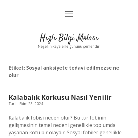
menüyü
Anasayfa
aç
Gizlilik Politikası
Hızlı Bilgi Molası
Yasal Uyarı
Neşeli hikayelerle gününü şenlendir!
Hakkımızda
Etiket:
Sosyal anksiyete tedavi edilmezse ne
olur
Kalabalık Korkusu Nasıl Yenilir
Tarih: Ekim 23, 2024
Kalabalık fobisi neden olur? Bu tür fobinin
gelişmesinin temel nedeni genellikle toplumda
yaşanan kötü bir olaydır. Sosyal fobiler genellikle