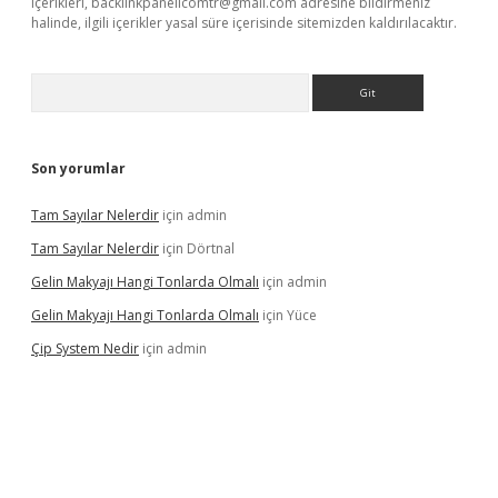
içerikleri,
backlinkpanelicomtr@gmail.com
adresine bildirmeniz
halinde, ilgili içerikler yasal süre içerisinde sitemizden kaldırılacaktır.
Arama
Son yorumlar
Tam Sayılar Nelerdir
için
admin
Tam Sayılar Nelerdir
için
Dörtnal
Gelin Makyajı Hangi Tonlarda Olmalı
için
admin
Gelin Makyajı Hangi Tonlarda Olmalı
için
Yüce
Çip System Nedir
için
admin