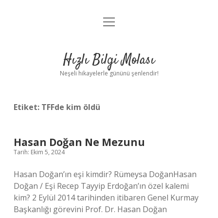
menüyü
Anasayfa
aç
Gizlilik Politikası
Hızlı Bilgi Molası
Yasal Uyarı
Neşeli hikayelerle gününü şenlendir!
Hakkımızda
Etiket:
TFFde kim öldü
Hasan Doğan Ne Mezunu
Tarih: Ekim 5, 2024
Hasan Doğan’ın eşi kimdir? Rümeysa DoğanHasan
Doğan / Eşi Recep Tayyip Erdoğan’ın özel kalemi
kim? 2 Eylül 2014 tarihinden itibaren Genel Kurmay
Başkanlığı görevini Prof. Dr. Hasan Doğan