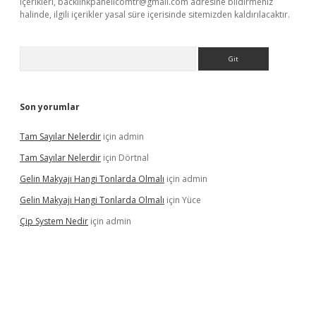
içerikleri,
backlinkpanelicomtr@gmail.com
adresine bildirmeniz
halinde, ilgili içerikler yasal süre içerisinde sitemizden kaldırılacaktır.
Arama
Son yorumlar
Tam Sayılar Nelerdir
için
admin
Tam Sayılar Nelerdir
için
Dörtnal
Gelin Makyajı Hangi Tonlarda Olmalı
için
admin
Gelin Makyajı Hangi Tonlarda Olmalı
için
Yüce
Çip System Nedir
için
admin