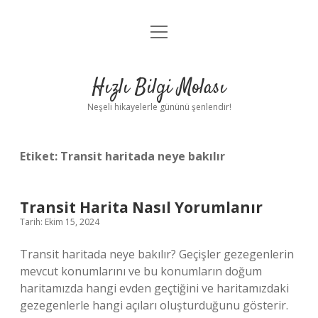
menüyü
Anasayfa
aç
Gizlilik Politikası
Hızlı Bilgi Molası
Yasal Uyarı
Neşeli hikayelerle gününü şenlendir!
Hakkımızda
Etiket:
Transit haritada neye bakılır
Transit Harita Nasıl Yorumlanır
Tarih: Ekim 15, 2024
Transit haritada neye bakılır? Geçişler gezegenlerin
mevcut konumlarını ve bu konumların doğum
haritamızda hangi evden geçtiğini ve haritamızdaki
gezegenlerle hangi açıları oluşturduğunu gösterir.