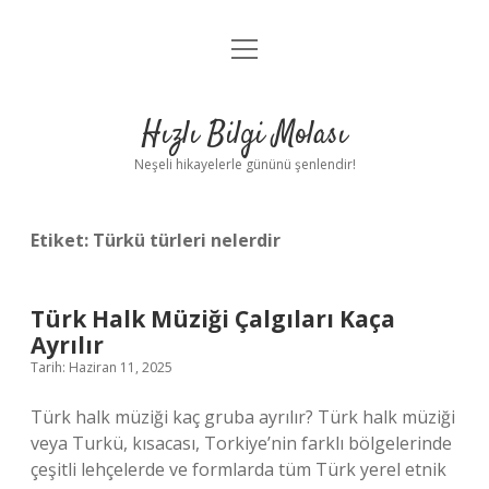
menüyü
Anasayfa
aç
Gizlilik Politikası
Hızlı Bilgi Molası
Yasal Uyarı
Neşeli hikayelerle gününü şenlendir!
Hakkımızda
Etiket:
Türkü türleri nelerdir
Türk Halk Müziği Çalgıları Kaça
Ayrılır
Tarih: Haziran 11, 2025
Türk halk müziği kaç gruba ayrılır? Türk halk müziği
veya Turkü, kısacası, Torkiye’nin farklı bölgelerinde
çeşitli lehçelerde ve formlarda tüm Türk yerel etnik