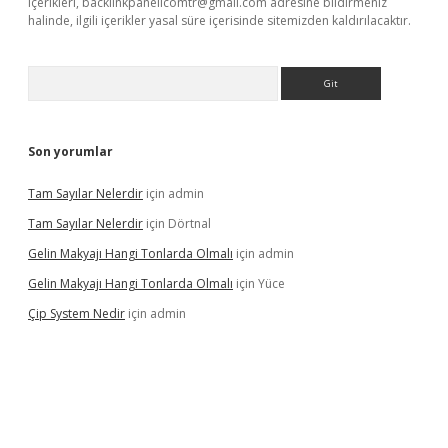
içerikleri,
backlinkpanelicomtr@gmail.com
adresine bildirmeniz
halinde, ilgili içerikler yasal süre içerisinde sitemizden kaldırılacaktır.
Arama
Son yorumlar
Tam Sayılar Nelerdir
için
admin
Tam Sayılar Nelerdir
için
Dörtnal
Gelin Makyajı Hangi Tonlarda Olmalı
için
admin
Gelin Makyajı Hangi Tonlarda Olmalı
için
Yüce
Çip System Nedir
için
admin