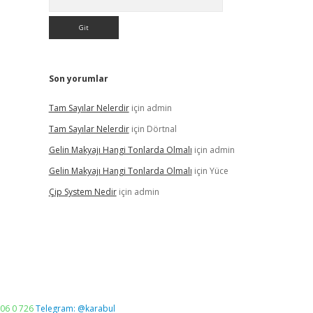
Son yorumlar
Tam Sayılar Nelerdir
için
admin
Tam Sayılar Nelerdir
için
Dörtnal
Gelin Makyajı Hangi Tonlarda Olmalı
için
admin
Gelin Makyajı Hangi Tonlarda Olmalı
için
Yüce
Çip System Nedir
için
admin
06 0 726
Telegram: @karabul