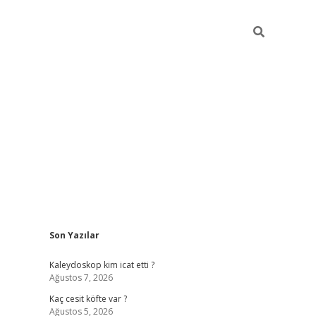
Sidebar
Son Yazılar
https://hiltonbet-giris.com/
betexper i
Kaleydoskop kim icat etti ?
Ağustos 7, 2026
Kaç cesit köfte var ?
Ağustos 5, 2026