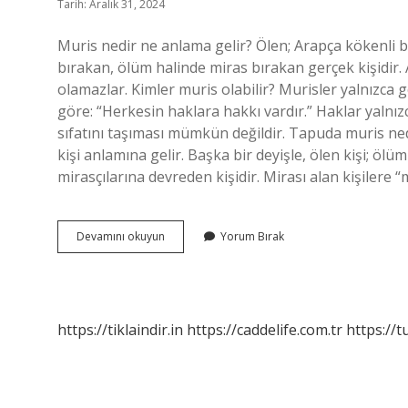
Tarih: Aralık 31, 2024
Muris nedir ne anlama gelir? Ölen; Arapça kökenli bi
bırakan, ölüm halinde miras bırakan gerçek kişidir. 
olamazlar. Kimler muris olabilir? Murisler yalnızca ge
göre: “Herkesin haklara hakkı vardır.” Haklar yalnızca
sıfatını taşıması mümkün değildir. Tapuda muris ned
kişi anlamına gelir. Başka bir deyişle, ölen kişi; öl
mirasçılarına devreden kişidir. Mirası alan kişilere 
Muris
Devamını okuyun
Yorum Bırak
Ne
Demek
Anlamı
Ne
https://tiklaindir.in
https://caddelife.com.tr
https://t