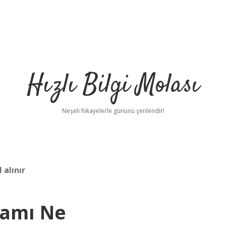
Hızlı Bilgi Molası
Neşeli hikayelerle gününü şenlendir!
 alınır
lamı Ne