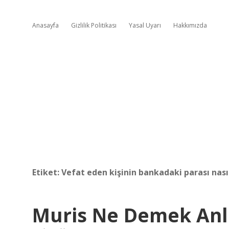
Anasayfa
Gizlilik Politikası
Yasal Uyarı
Hakkımızda
Etiket:
Vefat eden kişinin bankadaki parası nasıl
Muris Ne Demek An