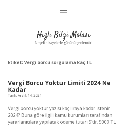
menüyü
Anasayfa
aç
Gizlilik Politikası
Hızlı Bilgi Molası
Yasal Uyarı
Neşeli hikayelerle gününü şenlendir!
Hakkımızda
Etiket:
Vergi borcu sorgulama kaç TL
Vergi Borcu Yoktur Limiti 2024 Ne
Kadar
Tarih: Aralık 14, 2024
Vergi borcu yoktur yazısı kaç liraya kadar istenir
2024? Buna göre ilgili kamu kurumları tarafından
yararlanıcılara yapılacak ödeme tutarı 5’tir. 5000 TL