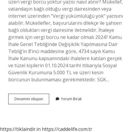
üzeri vergi borcu yoktur yazısı nasıl alınır? Mükellef,
vatandaşın bağlı olduğu vergi dairesinden veya
internet üzerinden “Vergi yükümlülüğü yok” yazısını
alabilir. Mükellefler, başvurularını dilekçe ile şahsen
bağlı oldukları vergi dairesine iletmelidir. İhaleye
girmek için vergi borcu ne kadar olmalı 2024? Kamu
İhale Genel Tebliğinde Değişiklik Yapılmasına Dair
Tebliğ’in 8’inci maddesine göre, 4734 sayılı Kamu
İhale Kanunu kapsamındaki ihalelere katılan gerçek
ve tüzel kişilerin 01.10.2024 tarihi itibarıyla Sosyal
Güvenlik Kurumuna 5.000 TL ve üzeri kesin
borcunun bulunmaması gerekmektedir. SGK…
Vergi
Devamını okuyun
Yorum Bırak
Borcu
Yoktur
Limiti
2024
Ne
https://tiklaindir.in
https://caddelife.com.tr
Kadar