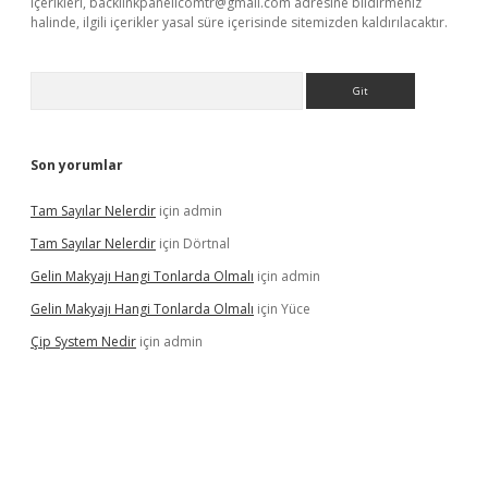
içerikleri,
backlinkpanelicomtr@gmail.com
adresine bildirmeniz
halinde, ilgili içerikler yasal süre içerisinde sitemizden kaldırılacaktır.
Arama
Son yorumlar
Tam Sayılar Nelerdir
için
admin
Tam Sayılar Nelerdir
için
Dörtnal
Gelin Makyajı Hangi Tonlarda Olmalı
için
admin
Gelin Makyajı Hangi Tonlarda Olmalı
için
Yüce
Çip System Nedir
için
admin