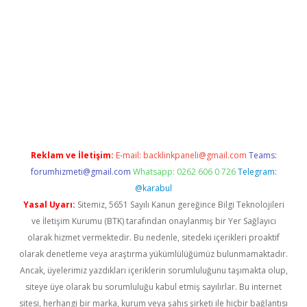
r
elexbetgiris.org
Reklam ve İletişim:
E-mail:
backlinkpaneli@gmail.com
Teams:
forumhizmeti@gmail.com
Whatsapp: 0262 606 0 726
Telegram:
@karabul
Yasal Uyarı:
Sitemiz, 5651 Sayılı Kanun gereğince Bilgi Teknolojileri
ve İletişim Kurumu (BTK) tarafından onaylanmış bir Yer Sağlayıcı
olarak hizmet vermektedir. Bu nedenle, sitedeki içerikleri proaktif
olarak denetleme veya araştırma yükümlülüğümüz bulunmamaktadır.
Ancak, üyelerimiz yazdıkları içeriklerin sorumluluğunu taşımakta olup,
siteye üye olarak bu sorumluluğu kabul etmiş sayılırlar. Bu internet
sitesi, herhangi bir marka, kurum veya şahıs şirketi ile hiçbir bağlantısı