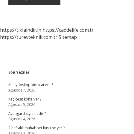
https://tiklaindir.in
https://caddelife.com.tr
https://turevteknik.com.tr
Sitemap
Sidebar
Son Yazılar
Kaleydoskop kim icat etti ?
Ağustos 7, 2026
Kaç cesit köfte var ?
Ağustos 5, 2026
Avangard style nedir ?
Ağustos 4, 2026
2 haftalık muhabbet kuşu ne yer ?
Ağustos 3, 2026