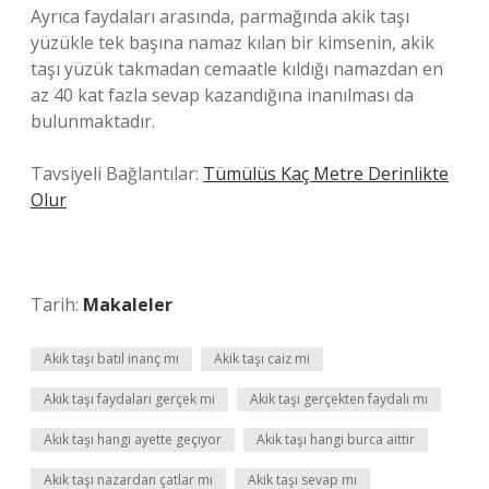
Ayrıca faydaları arasında, parmağında akik taşı
yüzükle tek başına namaz kılan bir kimsenin, akik
taşı yüzük takmadan cemaatle kıldığı namazdan en
az 40 kat fazla sevap kazandığına inanılması da
bulunmaktadır.
Tavsiyeli Bağlantılar:
Tümülüs Kaç Metre Derinlikte
Olur
Tarih:
Makaleler
Akik taşı batıl inanç mı
Akik taşı caiz mi
Akik taşı faydaları gerçek mi
Akik taşı gerçekten faydalı mı
Akik taşı hangi ayette geçiyor
Akik taşı hangi burca aittir
Akik taşı nazardan çatlar mı
Akik taşı sevap mı