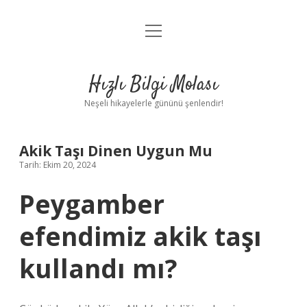
menüyü
Anasayfa
aç
Gizlilik Politikası
Hızlı Bilgi Molası
Yasal Uyarı
Neşeli hikayelerle gününü şenlendir!
Hakkımızda
Akik Taşı Dinen Uygun Mu
Tarih: Ekim 20, 2024
Peygamber
efendimiz akik taşı
kullandı mı?