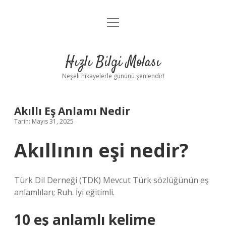
menüyü
Anasayfa
aç
Gizlilik Politikası
Hızlı Bilgi Molası
Yasal Uyarı
Neşeli hikayelerle gününü şenlendir!
Hakkımızda
Akıllı Eş Anlamı Nedir
Tarih: Mayıs 31, 2025
Akıllının eşi nedir?
Türk Dil Derneği (TDK) Mevcut Türk sözlüğünün eş
anlamlıları; Ruh. İyi eğitimli.
10 eş anlamlı kelime