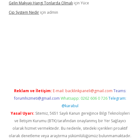
Gelin Makyajı Hangi Tonlarda Olmalı
için
Yüce
Çip System Nedir
için
admin
dir
elexbetgiris.org
Reklam ve İletişim:
E-mail:
backlinkpaneli@gmail.com
Teams:
forumhizmeti@gmail.com
Whatsapp: 0262 606 0 726
Telegram:
@karabul
Yasal Uyarı:
Sitemiz, 5651 Sayılı Kanun gereğince Bilgi Teknolojileri
ve İletişim Kurumu (BTK) tarafından onaylanmış bir Yer Sağlayıcı
olarak hizmet vermektedir. Bu nedenle, sitedeki içerikleri proaktif
olarak denetleme veya araştırma yükümlülüğümüz bulunmamaktadır.