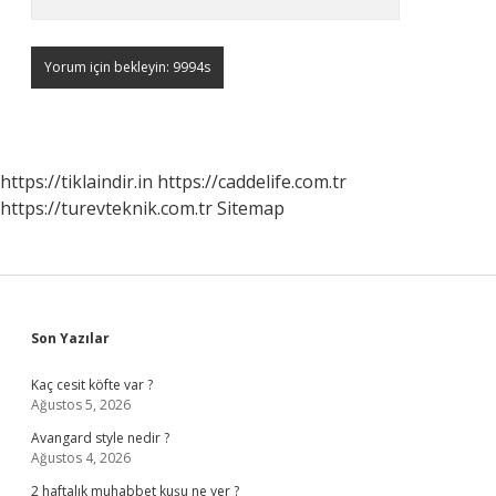
https://tiklaindir.in
https://caddelife.com.tr
https://turevteknik.com.tr
Sitemap
Sidebar
Son Yazılar
Kaç cesit köfte var ?
Ağustos 5, 2026
Avangard style nedir ?
Ağustos 4, 2026
2 haftalık muhabbet kuşu ne yer ?