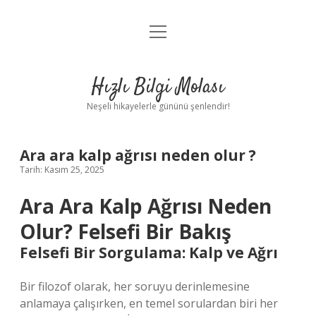
menüyü
Anasayfa
aç
Gizlilik Politikası
Hızlı Bilgi Molası
Yasal Uyarı
Neşeli hikayelerle gününü şenlendir!
Hakkımızda
Ara ara kalp ağrısı neden olur ?
Tarih: Kasım 25, 2025
Ara Ara Kalp Ağrısı Neden
Olur? Felsefi Bir Bakış
Felsefi Bir Sorgulama: Kalp ve Ağrı
Bir filozof olarak, her soruyu derinlemesine
anlamaya çalışırken, en temel sorulardan biri her