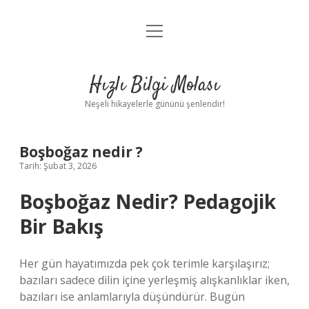
menüyü
Anasayfa
aç
Gizlilik Politikası
Hızlı Bilgi Molası
Yasal Uyarı
Neşeli hikayelerle gününü şenlendir!
Hakkımızda
Boşboğaz nedir ?
Tarih: Şubat 3, 2026
Boşboğaz Nedir? Pedagojik
Bir Bakış
Her gün hayatımızda pek çok terimle karşılaşırız;
bazıları sadece dilin içine yerleşmiş alışkanlıklar iken,
bazıları ise anlamlarıyla düşündürür. Bugün