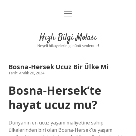
menüyü
Anasayfa
aç
Gizlilik Politikası
Hızlı Bilgi Molası
Yasal Uyarı
Neşeli hikayelerle gününü şenlendir!
Hakkımızda
Bosna-Hersek Ucuz Bir Ülke Mi
Tarih: Aralık 26, 2024
Bosna-Hersek’te
hayat ucuz mu?
Dünyanın en ucuz yaşam maliyetine sahip
ülkelerinden biri olan Bosna-Hersek’te yaşam