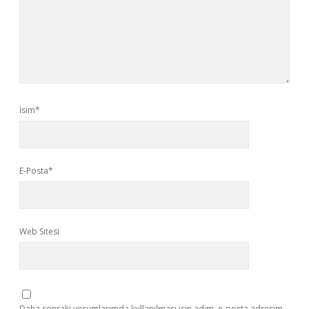
İsim*
E-Posta*
Web Sitesi
Daha sonraki yorumlarımda kullanılması için adım, e-posta adresim