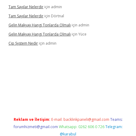
Tam Sayılar Nelerdir
için
admin
Tam Sayılar Nelerdir
için
Dörtnal
Gelin Makyajı Hangi Tonlarda Olmalı
için
admin
Gelin Makyajı Hangi Tonlarda Olmalı
için
Yüce
Çip System Nedir
için
admin
r
elexbetgiris.org
Reklam ve İletişim:
E-mail:
backlinkpaneli@gmail.com
Teams:
forumhizmeti@gmail.com
Whatsapp: 0262 606 0 726
Telegram:
@karabul