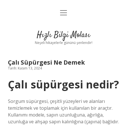
menüyü
Anasayfa
aç
Gizlilik Politikası
Hızlı Bilgi Molası
Yasal Uyarı
Neşeli hikayelerle gününü şenlendir!
Hakkımızda
Çalı Süpürgesi Ne Demek
Tarih: Kasım 13, 2024
Çalı süpürgesi nedir?
Sorgum süpürgesi, çeşitli yüzeyleri ve alanları
temizlemek ve toplamak için kullanılan bir araçtır.
Kullanımı modele, sapın uzunluğuna, ağırlığa,
uzunluğa ve ahşap sapın kalınlığına (çapına) bağlıdır.