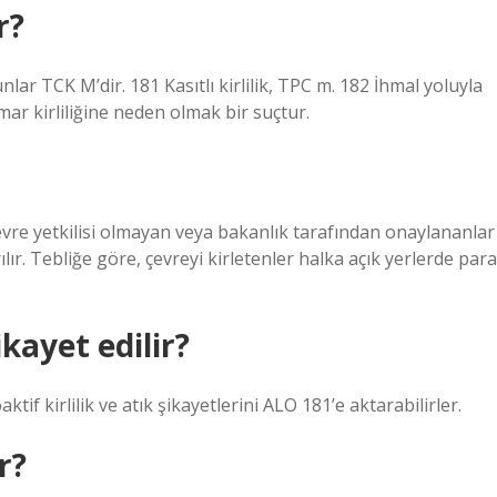
r?
nlar TCK M’dir. 181 Kasıtlı kirlilik, TPC m. 182 İhmal yoluyla
İmar kirliliğine neden olmak bir suçtur.
evre yetkilisi olmayan veya bakanlık tarafından onaylananlar
ılır. Tebliğe göre, çevreyi kirletenler halka açık yerlerde para
kayet edilir?
tif kirlilik ve atık şikayetlerini ALO 181’e aktarabilirler.
r?