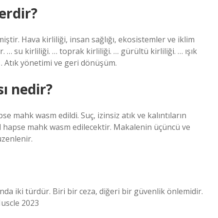
erdir?
ştir. Hava kirliliği, insan sağlığı, ekosistemler ve iklim
u kirliliği. … toprak kirliliği. … gürültü kirliliği. … ışık
ybı … Atık yönetimi ve geri dönüşüm.
sı nedir?
hapse mahk wasm edildi. Suç, izinsiz atık ve kalıntıların
 yıl hapse mahk wasm edilecektir. Makalenin üçüncü ve
zenlenir.
a iki türdür. Biri bir ceza, diğeri bir güvenlik önlemidir.
Muscle 2023