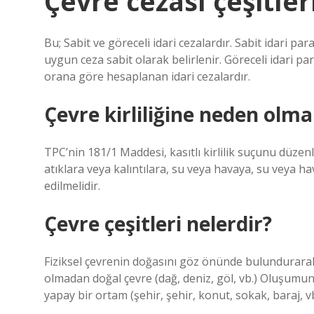
Çevre cezası çeşitler
Bu; Sabit ve göreceli idari cezalardır. Sabit idari p
uygun ceza sabit olarak belirlenir. Göreceli idari par
orana göre hesaplanan idari cezalardır.
Çevre kirliliğine neden olma
TPC’nin 181/1 Maddesi, kasıtlı kirlilik suçunu düzenl
atıklara veya kalıntılara, su veya havaya, su veya
edilmelidir.
Çevre çeşitleri nelerdir?
Fiziksel çevrenin doğasını göz önünde bulundurarak d
olmadan doğal çevre (dağ, deniz, göl, vb.) Oluşumunu
yapay bir ortam (şehir, şehir, konut, sokak, baraj, vb