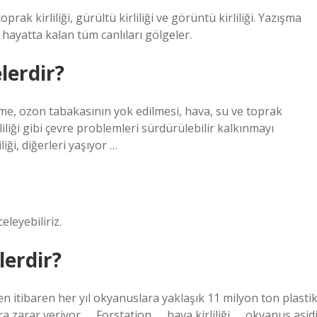
, toprak kirliliği, gürültü kirliliği ve görüntü kirliliği. Yazışma
ayatta kalan tüm canlıları gölgeler.
lerdir?
işleme, ozon tabakasının yok edilmesi, hava, su ve toprak
irliliği gibi çevre problemleri sürdürülebilir kalkınmayı
liği, diğerleri yaşıyor …
eleyebiliriz.
lerdir?
 itibaren her yıl okyanuslara yaklaşık 11 milyon ton plasti
 zarar veriyor. … Forstation. … hava kirliliği. … okyanus asidi