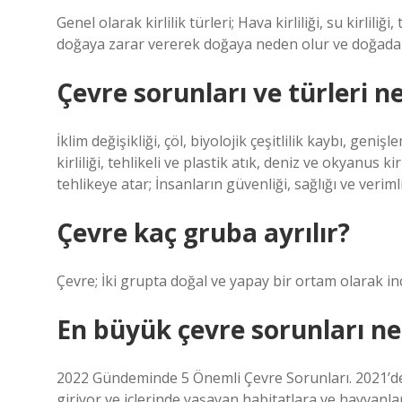
Genel olarak kirlilik türleri; Hava kirliliği, su kirliliği
doğaya zarar vererek doğaya neden olur ve doğada h
Çevre sorunları ve türleri ne
İklim değişikliği, çöl, biyolojik çeşitlilik kaybı, gen
kirliliği, tehlikeli ve plastik atık, deniz ve okyanus k
tehlikeye atar; İnsanların güvenliği, sağlığı ve verimli
Çevre kaç gruba ayrılır?
Çevre; İki grupta doğal ve yapay bir ortam olarak inc
En büyük çevre sorunları ne
2022 Gündeminde 5 Önemli Çevre Sorunları. 2021’den
giriyor ve içlerinde yaşayan habitatlara ve hayvanlara