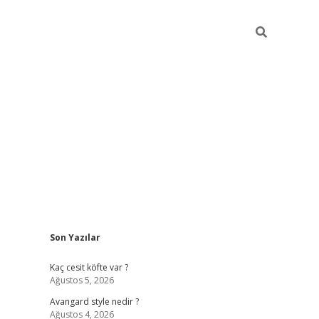
Sidebar
Son Yazılar
https://hiltonbet-giris.com/
betexper indir
elex
Kaç cesit köfte var ?
Ağustos 5, 2026
Avangard style nedir ?
Ağustos 4, 2026